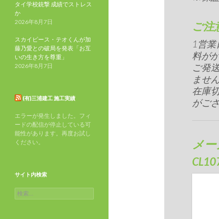
タイ学校銃撃 成績でストレス
か
2026年8月7日
ご注
スカイピース・テオくんが加
1営
藤乃愛との破局を発表「お互
料が
いの生き方を尊重」
ご発送
2026年8月7日
ません
在庫
(有)三浦建工 施工実績
がご
エラーが発生しました。フィ
ードの配信が停止している可
能性があります。再度お試し
メー
ください。
CL10
サイト内検索
検
索: