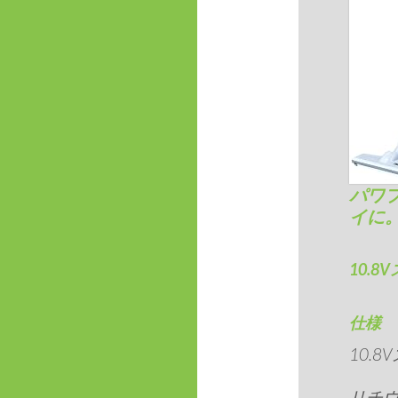
パワ
イに
10.
仕様
10.
リチウ