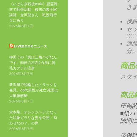
《いばらき戦後81年》慰霊碑
きま
前で献茶活動 桜川の裏千家
講師 金沢聖さん 戦没飛行
保
兵に祈り
2026年8月7日
セッ
DC
連続
LIVEDOOR ニュース
分)
神田うの「実は三角ハゲなん
です」頭皮の左右2カ所に育
商品
毛カクテル注射
2026年8月7日
スタイ
新潟県で脱輪したトラックを
発見、60代男性が死亡 死因は
商品
大動脈解離
2026年8月7日
圧倒的
■紙パ
堂本剛、オレンジヘアとなっ
た印象ガラリな姿を公開「匂
隙間
わせなの？」の声
2026年8月7日
※保