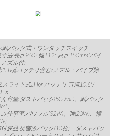
様:紙パック式・ワンタッチスイッチ
寸法:長さ960×幅112×高さ150mm(パイ
ノズル付)
:1.1kg(バッテリ含む/ノズル・パイプ除
:スライド式Li-ionバッテリ 直流10.8V-
Ahｘ
ん容量:ダストバッグ(500mL)、紙パック
0mL)
み仕事率:パワフル(32W)、強(20W)、標
W)
付属品:抗菌紙パック(10枚)・ダストバッ
・ノズル・ストレートパイプ・サッシ(す