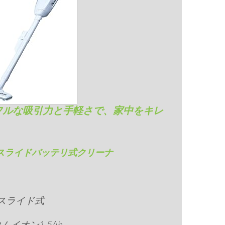
フルな吸引力と手軽さで、家中をキレ
。
8Vスライドバッテリ式クリーナ
8Vスライド式
ムイオン1.5Ah