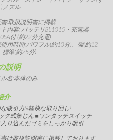
)ノズル
証書:取扱説明書に掲載
ト内容: バッテリBL1015・充電器
10SA付 (約22分充電)
使用時間:パワフル(約10分)、強(約12
、標準(約25分)
の説明
ル名:
本体のみ
紹介
な吸引力&軽快な取り回し!
ック式集じん ■ワンタッチスイッチ
に入り込んだゴミをしっかり吸引
証書は取扱説明書に掲載しております。