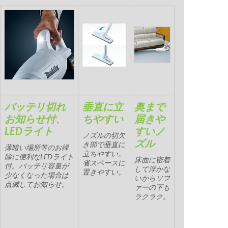
バッテリ切れ
垂直に立
奥まで
お知らせ付、
ちやすい
届きや
LEDライト
すいノ
ノズルの切欠
ズル
き部で垂直に
薄暗い場所等のお掃
立ちやすい。
除に便利なLEDライト
床面に密着
省スペースに
付。バッテリ容量が
して浮かな
置きやすい。
少なくなった場合は
いからソフ
点滅してお知らせ。
ァーの下も
ラクラク。