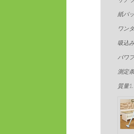
紙パ
ワン
吸込み
パワフル
測定条
質量1