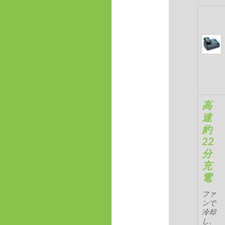
高
速
約
22
分
充
電
ファ
ンで
冷却
し、