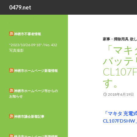
検
0479.net
索
市外局番0479地域での日々の
生活
神栖市不審者情報
家事・掃除用具
,
欲
"2023/10/26 09:18" / No. 432
「マキタ
写真撮影
バッテ
CL10
神栖市ホームページ新着情報
す。
神栖市ホームページ市からの
2018年6月19日
お知らせ
「マキタ 充電式
神栖市議会新着記事
CL107FDS
銚子市ホームページ新着情報