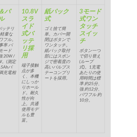
＆パ
10.8V
紙パック
3モード
ル
スラ
式
式ワン
イド
タッチ
g(バッテリ
ゴミ捨て簡
式バ
スイッ
と軽量な
単。カバー開
ワフル。
ッテ
閉はボタンで
チ
事率 パ
ワンタッチ。
リ採
モード
紙パック取付
ボタン一つ
用
強 20W /
部にはスポン
で切り替え
W。(測定
ジで密着度の
(ループ
端子接触
1.5Ahバ
高いバルブス
式)。1充電
点が多
満充電相
テーコンプリ
あたりの使
く、本機
ートを採用。
用時間は標
にしっか
準 約25分、
りホール
強 約12分、
ド。耐久
パワフル 約
性が向
10分。
上。共通
使用モデ
ルも豊
富。