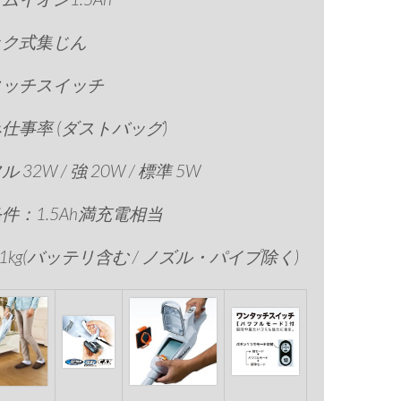
ック式集じん
タッチスイッチ
仕事率 (ダストバッグ)
 32W / 強 20W / 標準 5W
件：1.5Ah満充電相当
.1kg(バッテリ含む / ノズル・パイプ除く)