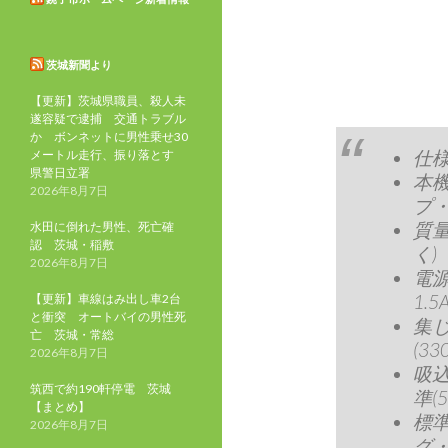
茨城新聞より
【更新】茨城県職員、殺人未
遂容疑で逮捕 交通トラブル
か ボンネットに男性乗せ30
仕
メートル走行、振り落とす
県警日立署
本機
2026年8月7日
プ・
質量
水田に倒れた男性、死亡確
認 茨城・稲敷
く)
2026年8月7日
電源
1.5
【更新】車線はみ出し車2台
と衝突 オートバイの男性死
集じ
亡 茨城・常総
(33
2026年8月7日
吸込
筑西で約190軒停電 茨城
準(5
【まとめ】
標準
2026年8月7日
グ