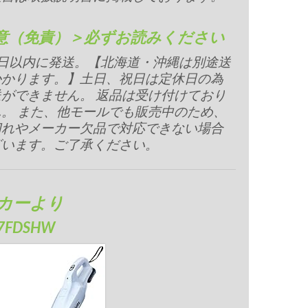
意（免責）＞必ずお読みください
業日以内に発送。【北海道・沖縄は別途送
かかります。】土日、祝日は定休日の為
ができません。 返品は受け付けており
。 また、他モールでも販売中のため、
切れやメーカー欠品で対応できない場合
ざいます。ご了承ください。
カーより
7FDSHW