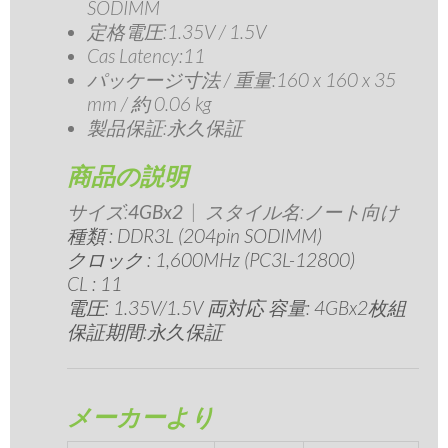
SODIMM
定格電圧:1.35V / 1.5V
Cas Latency:11
パッケージ寸法 / 重量:160 x 160 x 35
mm / 約 0.06 kg
製品保証:永久保証
商品の説明
サイズ:
4GBx2
| スタイル名:
ノート向け
種類 : DDR3L (204pin SODIMM)
クロック : 1,600MHz (PC3L-12800)
CL : 11
電圧: 1.35V/1.5V 両対応 容量: 4GBx2枚組
保証期間:永久保証
メーカーより