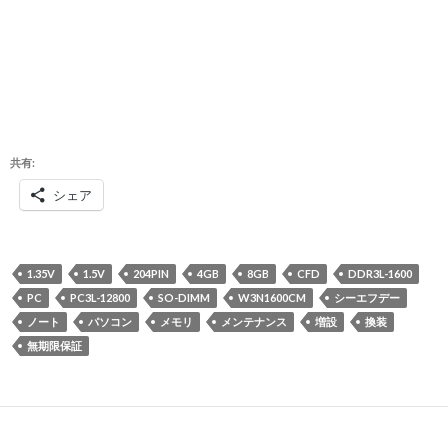
共有:
シェア
1.35V
1.5V
204PIN
4GB
8GB
CFD
DDR3L-1600
PC
PC3L-12800
SO-DIMM
W3N1600CM
シーエフデー
ノート
パソコン
メモリ
メンテナンス
増設
換装
無期限保証