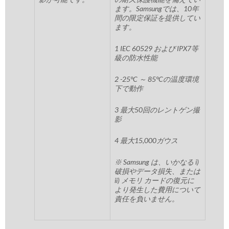
ます。Samsungでは、10年
間の限定保証を提供してい
ます。
1 IEC 60529 および IPX7等
級の防水性能
2 -25°C ～ 85°Cの温度環境
下で動作
3 最大50回のレントゲン撮
影
4 最大15,000ガウス
※ Samsung は、いかなる i)
破損やデータ損失、または
ii) メモリ カードの復元に
より発生した費用について
責任を負いません。