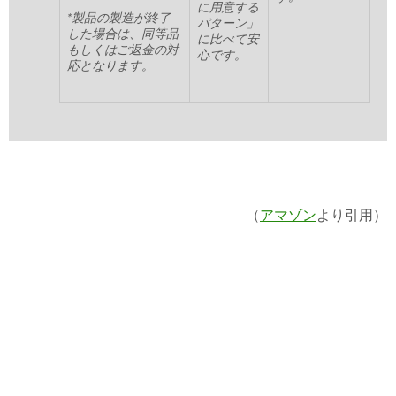
に用意する
*製品の製造が終了
パターン」
した場合は、同等品
に比べて安
もしくはご返金の対
心です。
応となります。
（
アマゾン
より引用）