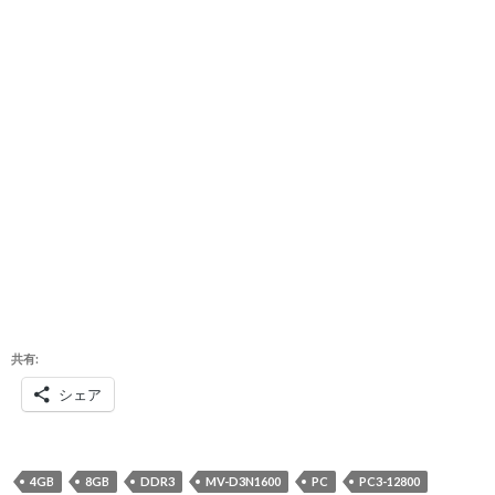
共有:
シェア
4GB
8GB
DDR3
MV-D3N1600
PC
PC3-12800