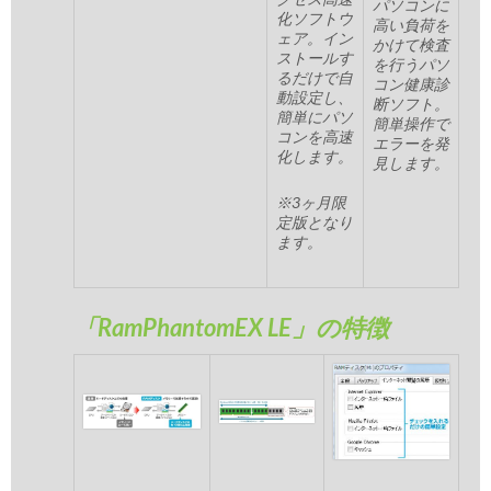
パソコンに
化ソフトウ
高い負荷を
ェア。イン
かけて検査
ストールす
を行うパソ
るだけで自
コン健康診
動設定し、
断ソフト。
簡単にパソ
簡単操作で
コンを高速
エラーを発
化します。
見します。
※3ヶ月限
定版となり
ます。
「RamPhantomEX LE」の特徴