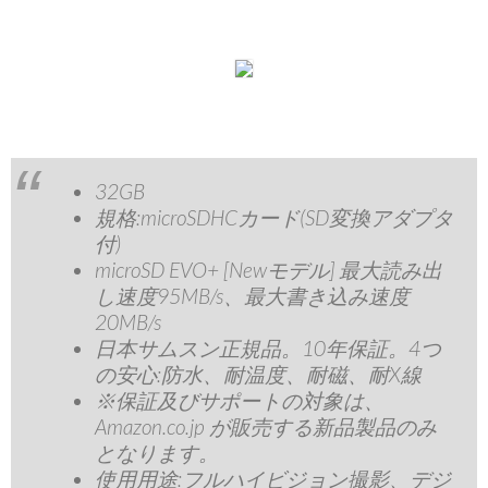
32GB
規格:microSDHCカード(SD変換アダプタ
付)
microSD EVO+ [Newモデル] 最大読み出
し速度95MB/s、最大書き込み速度
20MB/s
日本サムスン正規品。10年保証。4つ
の安心:防水、耐温度、耐磁、耐X線
※保証及びサポートの対象は、
Amazon.co.jp が販売する新品製品のみ
となります。
使用用途:フルハイビジョン撮影、デジ