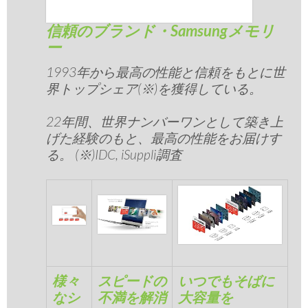
信頼のブランド・Samsungメモリ
ー
1993年から最高の性能と信頼をもとに世
界トップシェア(※)を獲得している。
22年間、世界ナンバーワンとして築き上
げた経験のもと、最高の性能をお届けす
る。 (※)IDC, iSuppli調査
様々
スピードの
いつでもそばに
なシ
不満を解消
大容量を