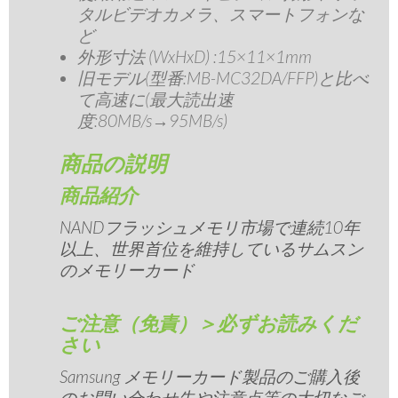
タルビデオカメラ、スマートフォンな
ど
外形寸法 (WxHxD) :15×11×1mm
旧モデル(型番:MB-MC32DA/FFP)と比べ
て高速に(最大読出速
度:80MB/s→95MB/s)
商品の説明
商品紹介
NANDフラッシュメモリ市場で連続10年
以上、世界首位を維持しているサムスン
のメモリーカード
ご注意（免責）＞必ずお読みくだ
さい
Samsung メモリーカード製品のご購入後
のお問い合わせ先や注意点等の大切なご