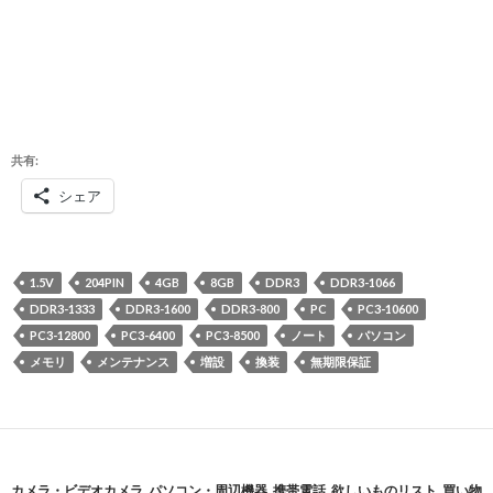
共有:
シェア
1.5V
204PIN
4GB
8GB
DDR3
DDR3-1066
DDR3-1333
DDR3-1600
DDR3-800
PC
PC3-10600
PC3-12800
PC3-6400
PC3-8500
ノート
パソコン
メモリ
メンテナンス
増設
換装
無期限保証
カメラ・ビデオカメラ
,
パソコン・周辺機器
,
携帯電話
,
欲しいものリスト
,
買い物