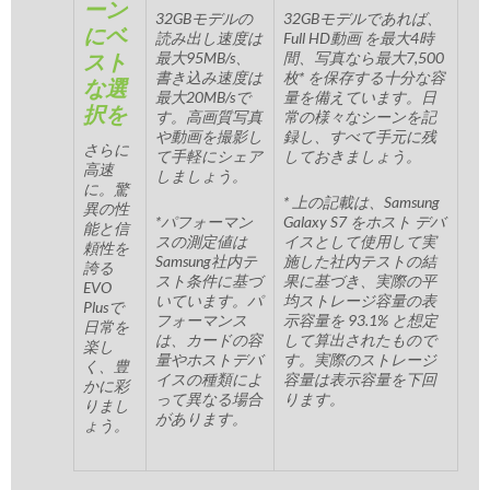
ーン
32GBモデルの
32GBモデルであれば、
にベ
読み出し速度は
Full HD動画 を最大4時
スト
最大95MB/s、
間、写真なら最大7,500
書き込み速度は
枚* を保存する十分な容
な選
最大20MB/sで
量を備えています。日
択を
す。高画質写真
常の様々なシーンを記
や動画を撮影し
録し、すべて手元に残
さらに
て手軽にシェア
しておきましょう。
高速
しましょう。
に。驚
* 上の記載は、Samsung
異の性
*パフォーマン
Galaxy S7 をホスト デバ
能と信
スの測定値は
イスとして使用して実
頼性を
Samsung社内テ
施した社内テストの結
誇る
スト条件に基づ
果に基づき、実際の平
EVO
いています。パ
均ストレージ容量の表
Plusで
フォーマンス
示容量を 93.1% と想定
日常を
は、カードの容
して算出されたもので
楽し
量やホストデバ
す。実際のストレージ
く、豊
イスの種類によ
容量は表示容量を下回
かに彩
って異なる場合
ります。
りまし
があります。
ょう。