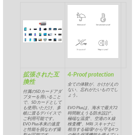
拡張された互
4-Proof protection
換性
全ての体験が、かけがえの
ない、忘れがたいものでし
付属のSDカードアダ
ょう。
プターを用いること
で、SDカードとして
も使用いただけ、多
EVO Plusは、海水で最大72
岐に渡るデバイスで
時間耐えうる防水設計¹、
ご利用可能です。
極端な温度²、空港の X 線
EVO Plus本来の速度
検査機³、MRI スキャナに
と性能を損なわず撮
相当する磁場⁴から守る4つ
影が可能です。
の耐久保護機能を備えてい