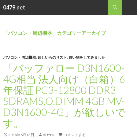
検
0479.net
索
コ
ン
テ
ン
「パソコン・周辺機器」カテゴリーアーカイブ
ツ
へ
ス
キ
パソコン・周辺機器
,
欲しいものリスト
,
買い物をしてみました
ッ
「バッファロー D3N1600-
プ
4G相当 法人向け（白箱）6
年保証 PC3-12800 DDR3
SDRAMS.O.DIMM 4GB MV-
D3N1600-4G」が欲しいで
す。
2018年6月13日
BUYER
コメントする