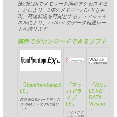
様2枚1組でメモリーを同時アクセスする
ことにより、2倍のメモリーバンドを実
現、高速転送を可能とするデュアルチャ
ネルにより、25.6GB/sのデータ転送レー
トを誇ります。
無料でダウンロードできるソフト
「RamPhantomEX
「マッ
「W.S.T.
LE」
ハドラ
LE I-O
イブ
DATA
超高速仮想ハードディス
LE」
Version
ク(RAMディスク)作成ソ
フト
」
ディスクア
クセス高速