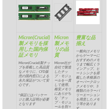
Micron(Crucial)
Micron
豊富な品
製メモリを採
製メモ
揃え
用した国内保
リの品
一般向けメモリ
証メモリ
質
からゲーマーに
おすすめのメモ
Micron(Crucial)製チッ
Micron社が
リまで幅広くラ
プを搭載した高品質
自社で製造
インアップ。ヒ
なメモリに、CFD販
したチッ
ートシンクを搭
売の国内窓口による
プ・モジュ
載した本格派の
永久保証がついて安
ールを一貫
オーバークロッ
心です。
して使用。
クメモリや、3
格安メモリ
種類のカラーバ
にありがち
*保証にはパッケー
リーエーション
な「チッ
ジと購入証明が必要
を用意したメモ
プ・モジュ
となります
リ等がありま
ールを別々
す。