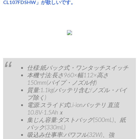
CL107FDSHW」が欲しいです。
仕様:紙パック式・ワンタッチスイッチ
本機寸法:長さ960×幅112×高さ
150mm(パイプ・ノズル付)
質量:1.1kg(バッテリ含む/ノズル・パイ
プ除く)
電源:スライド式Li-ionバッテリ 直流
10.8V-1.5Ahｘ
集じん容量:ダストバッグ(500mL)、紙
パック(330mL)
吸込み仕事率:パワフル(32W)、強