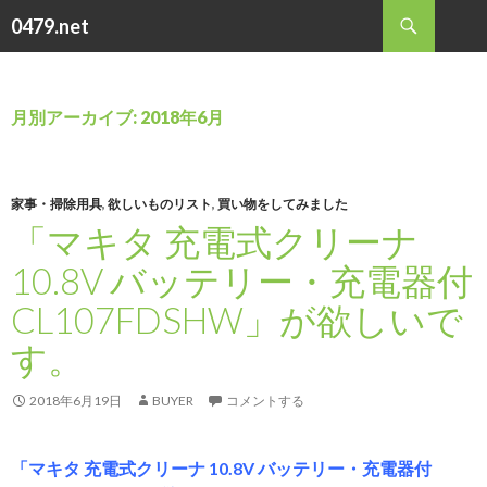
検
0479.net
索
コ
ン
テ
ン
月別アーカイブ: 2018年6月
ツ
へ
ス
キ
家事・掃除用具
,
欲しいものリスト
,
買い物をしてみました
ッ
「マキタ 充電式クリーナ
プ
10.8V バッテリー・充電器付
CL107FDSHW」が欲しいで
す。
2018年6月19日
BUYER
コメントする
「マキタ 充電式クリーナ 10.8V バッテリー・充電器付