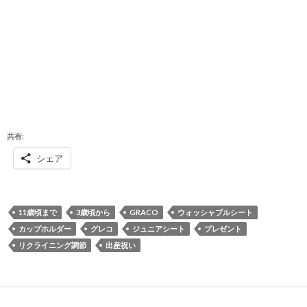
共有:
シェア
11歳頃まで
3歳頃から
GRACO
ウォッシャブルシート
カップホルダー
グレコ
ジュニアシート
プレゼント
リクライニング調節
出産祝い