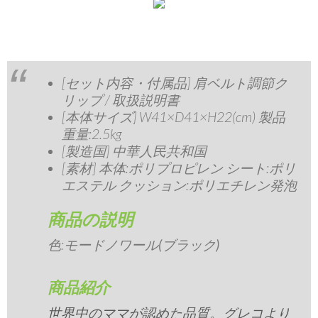
[セット内容・付属品] 肩ベルト調節ク
リップ / 取扱説明書
[本体サイズ] W41×D41×H22(cm) 製品
重量:2.5kg
[製造国] 中華人民共和国
[素材] 本体:ポリプロピレン シート:ポリ
エステル クッション:ポリエチレン発泡
商品の説明
色:
モードノワール(ブラック)
商品紹介
世界中のママが認めた品質。グレコより