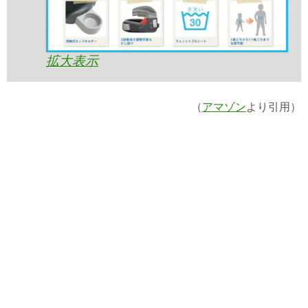
拡大表示
（
アマゾン
より引用）