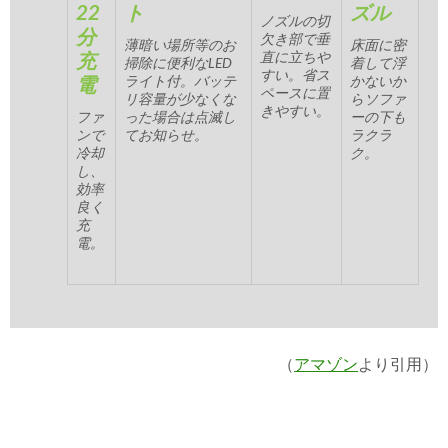
22
ト
ズル
ノズルの切
分
欠き部で垂
薄暗い場所等のお
床面に密
充
直に立ちや
掃除に便利なLED
着して浮
すい。省ス
電
ライト付。バッテ
かないか
ペースに置
リ容量が少なくな
らソファ
きやすい。
ファ
った場合は点滅し
ーの下も
ンで
てお知らせ。
ラクラ
冷却
ク。
し、
効率
良く
充
電。
（
アマゾン
より引用）