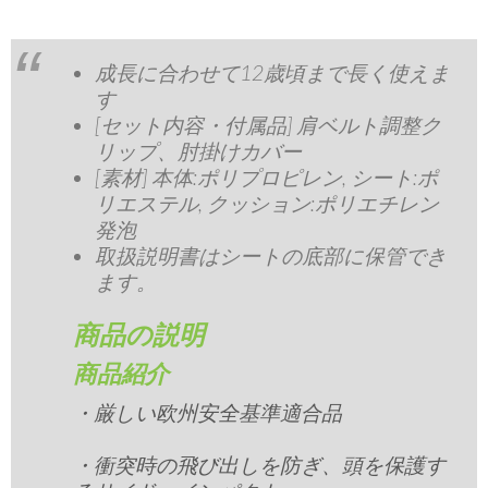
成長に合わせて12歳頃まで長く使えま
す
[セット内容・付属品] 肩ベルト調整ク
リップ、肘掛けカバー
[素材] 本体:ポリプロピレン, シート:ポ
リエステル, クッション:ポリエチレン
発泡
取扱説明書はシートの底部に保管でき
ます。
商品の説明
商品紹介
・厳しい欧州安全基準適合品
・衝突時の飛び出しを防ぎ、頭を保護す