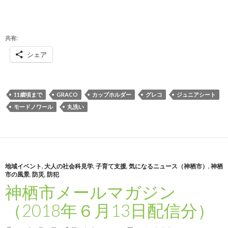
共有:
シェア
11歳頃まで
GRACO
カップホルダー
グレコ
ジュニアシート
モードノワール
丸洗い
地域イベント
,
大人の社会科見学
,
子育て支援
,
気になるニュース（神栖市）
,
神栖
市の風景
,
防災
,
防犯
神栖市メールマガジン
（2018年６月13日配信分）