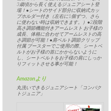
3歳頃から長く使えるジュニアシート登
場！●シートのサイド部分に収納式カッ
プホルダー付き（左右に1個ずつ、さら
に使わない時は収納できます。）●2段階
高さ調節機能付きアームレスト お子様の
成長、体格に合わせてアームレストの高
さ調節が可能！●肩ベルト調節クリップ
付属 ブースターでご使用の際、シートベ
ルトがお子様の首にかからないように
し、シートベルトをお子様の肩にしっか
りフィットさせる事が可能！
Amazonより
丸洗いできるジュニアシート「コンパク
トジュニア」