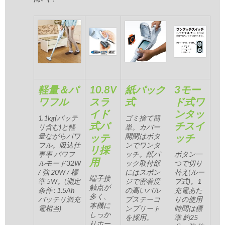
軽量＆パ
10.8V
紙パック
3モー
ワフル
スラ
式
ド式ワ
イド
ンタッ
1.1kg(バッテ
ゴミ捨て簡
式バ
チスイ
リ含む)と軽
単。カバー
量ながらパワ
ッテ
開閉はボタ
ッチ
フル。吸込仕
ンでワンタ
リ採
事率 パワフ
ッチ。紙パ
ボタン一
用
ルモード32W
ック取付部
つで切り
/ 強 20W / 標
にはスポン
替え(ルー
端子接
準 5W。(測定
ジで密着度
プ式)。1
触点が
条件 : 1.5Ah
の高いバル
充電あた
多く、
バッテリ満充
ブステーコ
りの使用
本機に
電相当)
ンプリート
時間は標
しっか
を採用。
準 約25
りホー