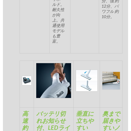
分、強 約
ルド。
12分、パ
耐久性
ワフル 約
が向
10分。
上。共
通使用
モデル
も豊
富。
高
バッテリ切
垂直に
奥まで
速
れお知らせ
立ちや
届きや
約
付、LEDライ
すい
すいノ