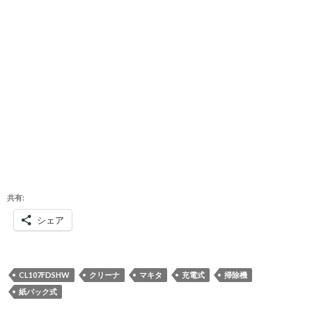
共有:
シェア
CL107FDSHW
クリーナ
マキタ
充電式
掃除機
紙パック式