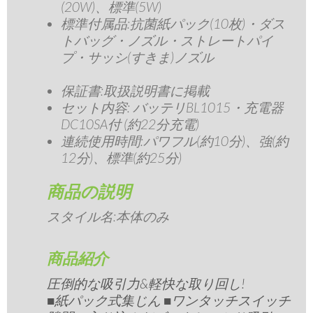
(20W)、標準(5W)
標準付属品:抗菌紙パック(10枚)・ダス
トバッグ・ノズル・ストレートパイ
プ・サッシ(すきま)ノズル
保証書:取扱説明書に掲載
セット内容: バッテリBL1015・充電器
DC10SA付 (約22分充電)
連続使用時間:パワフル(約10分)、強(約
12分)、標準(約25分)
商品の説明
スタイル名:
本体のみ
商品紹介
圧倒的な吸引力&軽快な取り回し!
■紙パック式集じん ■ワンタッチスイッチ