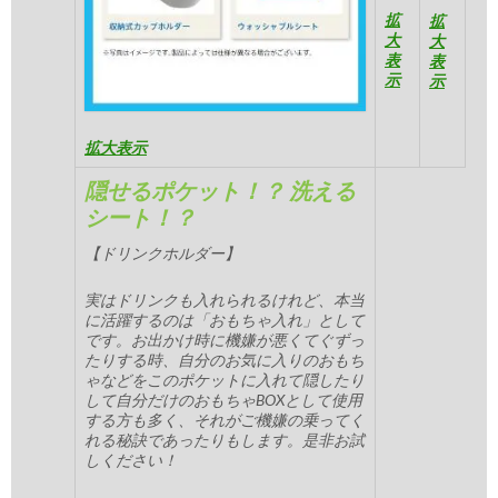
拡
拡
大
大
表
表
示
示
拡大表示
隠せるポケット！？ 洗える
シート！？
【ドリンクホルダー】
実はドリンクも入れられるけれど、本当
に活躍するのは「おもちゃ入れ」として
です。お出かけ時に機嫌が悪くてぐずっ
たりする時、自分のお気に入りのおもち
ゃなどをこのポケットに入れて隠したり
して自分だけのおもちゃBOXとして使用
する方も多く、それがご機嫌の乗ってく
れる秘訣であったりもします。是非お試
しください！