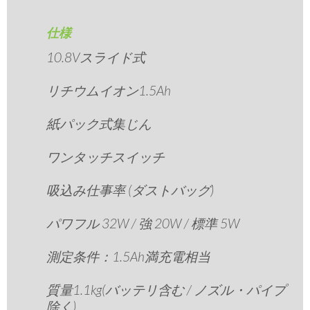
仕様
10.8Vスライド式
リチウムイオン1.5Ah
紙パック式集じん
ワンタッチスイッチ
吸込み仕事率 (ダストバッグ)
パワフル 32W / 強 20W / 標準 5W
測定条件：1.5Ah満充電相当
質量1.1kg(バッテリ含む / ノズル・パイプ
除く)