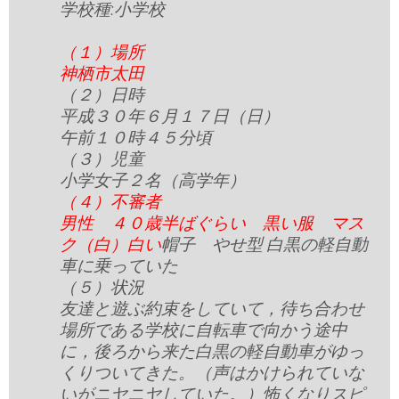
学校種:小学校
（１）場所
神栖市太田
（２）日時
平成３０年６月１７日（日）
午前１０時４５分頃
（３）児童
小学女子２名（高学年）
（４）不審者
男性 ４０歳半ばぐらい 黒い服 マス
ク（白）白い
帽子 やせ型 白黒の軽自動
車に乗っていた
（５）状況
友達と遊ぶ約束をしていて，待ち合わせ
場所である学校に自転車で向かう途中
に，後ろから来た白黒の軽自動車がゆっ
くりついてきた。（声はかけられていな
いがニヤニヤしていた。）怖くなりスピ