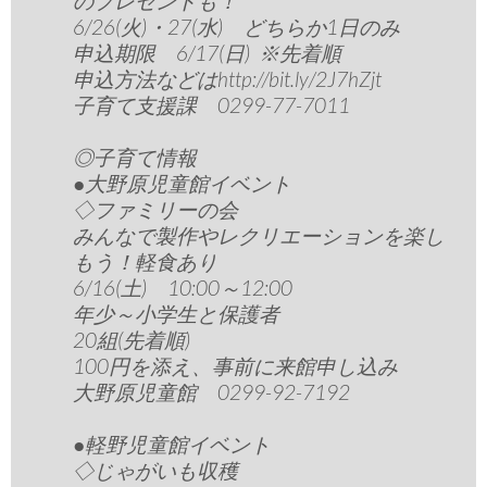
のプレゼントも！
6/26(火)・27(水) どちらか1日のみ
申込期限 6/17(日) ※先着順
申込方法などはhttp://bit.ly/2J7hZjt
子育て支援課 0299-77-7011
◎子育て情報
●大野原児童館イベント
◇ファミリーの会
みんなで製作やレクリエーションを楽し
もう！軽食あり
6/16(土) 10:00～12:00
年少～小学生と保護者
20組(先着順)
100円を添え、事前に来館申し込み
大野原児童館 0299-92-7192
●軽野児童館イベント
◇じゃがいも収穫