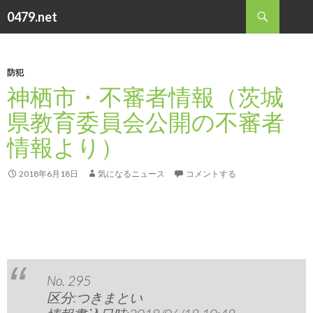
検
0479.net
索
コ
ン
テ
ン
防犯
ツ
神栖市・不審者情報（茨城
へ
県教育委員会公開の不審者
ス
キ
情報より）
ッ
プ
2018年6月18日
気になるニュース
コメントする
No. 295
区分:つきまとい