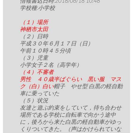
情報書込日時:2018/06/18 10:48
学校種:小学校
（１）場所
神栖市太田
（２）日時
平成３０年６月１７日（日）
午前１０時４５分頃
（３）児童
小学女子２名（高学年）
（４）不審者
男性 ４０歳半ばぐらい 黒い服 マス
ク（白）白い
帽子 やせ型 白黒の軽自動
車に乗っていた
（５）状況
友達と遊ぶ約束をしていて，待ち合わせ
場所である学校に自転車で向かう途中
に，後ろから来た白黒の軽自動車がゆっ
くりついてきた。（声はかけられていな