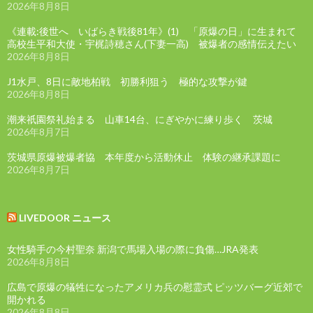
2026年8月8日
《連載:後世へ いばらき戦後81年》(1) 「原爆の日」に生まれて
高校生平和大使・宇梶詩穂さん(下妻一高) 被爆者の感情伝えたい
2026年8月8日
J1水戸、8日に敵地柏戦 初勝利狙う 極的な攻撃が鍵
2026年8月8日
潮来祇園祭礼始まる 山車14台、にぎやかに練り歩く 茨城
2026年8月7日
茨城県原爆被爆者協 本年度から活動休止 体験の継承課題に
2026年8月7日
LIVEDOOR ニュース
女性騎手の今村聖奈 新潟で馬場入場の際に負傷…JRA発表
2026年8月8日
広島で原爆の犠牲になったアメリカ兵の慰霊式 ピッツバーグ近郊で
開かれる
2026年8月8日