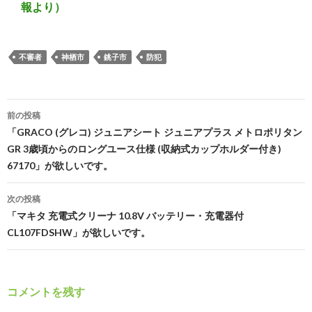
報より）
不審者
神栖市
銚子市
防犯
投
前の投稿
稿
「GRACO (グレコ) ジュニアシート ジュニアプラス メトロポリタン
GR 3歳頃からのロングユース仕様 (収納式カップホルダー付き)
ナ
67170」が欲しいです。
ビ
次の投稿
ゲ
「マキタ 充電式クリーナ 10.8V バッテリー・充電器付
ー
CL107FDSHW」が欲しいです。
シ
ョ
コメントを残す
ン