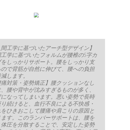
人間工学に基づいたアーチ型デザイン】
間工学に基づいたフォルムが腰椎のS字カ
ブをしっかりサポート。腰をしっかり支
るので背筋が自然に伸びて、腰への負担
軽減します。
腰痛対策・姿勢矯正】腰クッションなし
は、腰や背中が沈みすぎるものが多く、
背になってしまいます。悪い姿勢で長時
座り続けると、血行不良による不快感・
れをひきおこして腰痛や肩こりの原因と
ります。このランバーサポートは、腰を
え体圧を分散することで、安定した姿勢