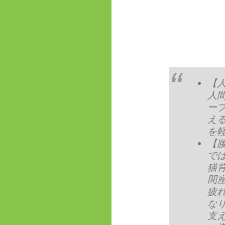
【
人
ー
え
を
【
で
猫
間
疲
な
支