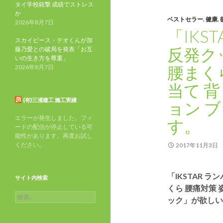
タイ学校銃撃 成績でストレス
か
ベストセラー
,
健康
,
2026年8月7日
「IKS
スカイピース・テオくんが加
反発ク
藤乃愛との破局を発表「お互
いの生き方を尊重」
腰まく
2026年8月7日
当て 
(有)三浦建工 施工実績
ョン 
エラーが発生しました。フィ
す。
ードの配信が停止している可
能性があります。再度お試し
ください。
2017年11月3日
「IKSTAR 
サイト内検索
くら 腰痛対策 
検
ック」が欲しい
索: