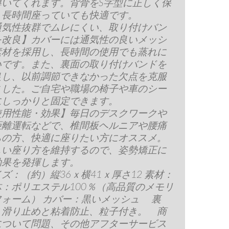
導いてくれます。背骨をS字型に正しく保
、長時間座っていても快適です。
通気性抜群でムレにくい、取り付けバン
を改良】カバーには通気性の良いメッシ
素材を採用し、長時間の使用でも蒸れに
いです。また、裏面の取り付けバンドを
良し、以前調節できなかった欠点を克服
ました。ご自宅や職場の椅子や車のシー
にしっかりと固定できます。
使用性能・効果】毎日のデスクワークや
距離運転などで、椎間板ヘルニアや腰痛
ちの方、快適に座りたい方にオススメ。
しい座り方を維持するので、姿勢矯正に
効果を発揮します。
ズ：（約）縦36ｘ横41ｘ厚さ12 素材：
体：ポリエステル100％（高品質のメモリ
フォーム） カバー：黒いメッシュ 裏
：滑り止めと粘着防止、粒子付き。 商
について問題、その他アフターサービス