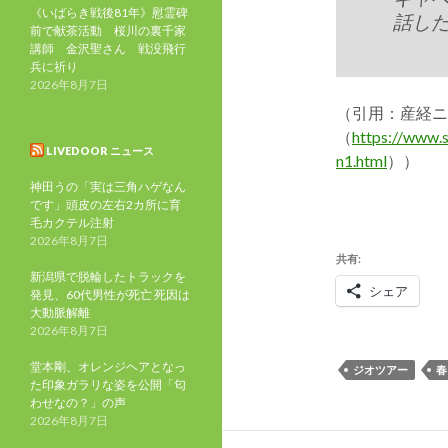
《いばらき戦後81年》慰霊碑
話し
前で献茶活動 桜川の裏千家
講師 金沢聖さん 戦没飛行
兵に祈り
2026年8月7日
（引用：産経ニ
（
https://www.
LIVEDOOR ニュース
n1.html
））
神田うの「実は三角ハゲなん
です」頭皮の左右2カ所に育
毛カクテル注射
2026年8月7日
共有:
新潟県で脱輪したトラックを
シェア
発見、60代男性が死亡 死因は
大動脈解離
2026年8月7日
堂本剛、オレンジヘアとなっ
ジオツアー
春
た印象ガラリな姿を公開「匂
わせなの？」の声
2026年8月7日