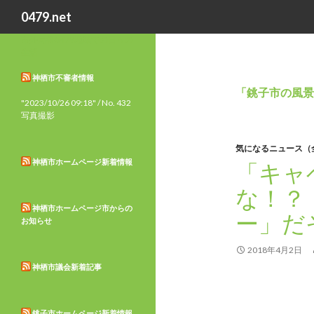
検
0479.net
索
市外局番0479地域での日々の
生活
神栖市不審者情報
「銚子市の風景
"2023/10/26 09:18" / No. 432
写真撮影
気になるニュース（
神栖市ホームページ新着情報
「キャ
な！？
神栖市ホームページ市からの
ー」だ
お知らせ
2018年4月2日
神栖市議会新着記事
銚子市ホームページ新着情報