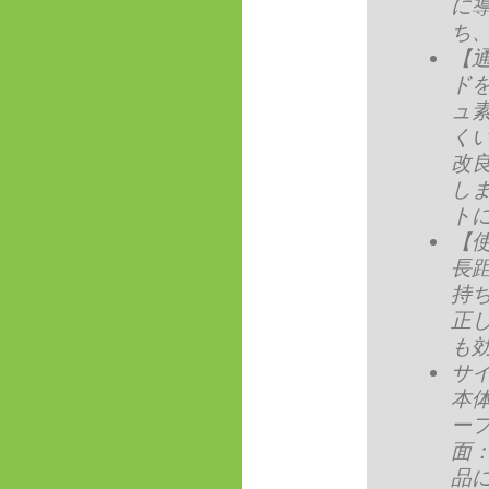
に
ち
【
ド
ュ
く
改
し
ト
【
長
持
正
も
サイ
本
ー
面
品