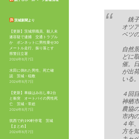
銚子
茨城新聞より
オツ
【更新】茨城県職員、殺人未
ベツ
遂容疑で逮捕 交通トラブル
か ボンネットに男性乗せ30
自然
メートル走行、振り落とす
県警日立署
どに
2026年8月7日
催。
が出
水田に倒れた男性、死亡確
認 茨城・稲敷
いる
2026年8月7日
４回
【更新】車線はみ出し車2台
と衝突 オートバイの男性死
神栖
亡 茨城・常総
農協
2026年8月7日
市内
筑西で約190軒停電 茨城
４年
【まとめ】
方を
2026年8月7日
キャ