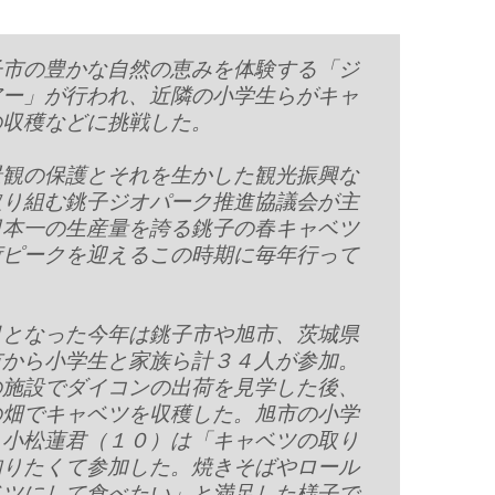
市の豊かな自然の恵みを体験する「ジ
アー」が行われ、近隣の小学生らがキャ
の収穫などに挑戦した。
景観の保護とそれを生かした観光振興な
取り組む銚子ジオパーク推進協議会が主
日本一の生産量を誇る銚子の春キャベツ
荷ピークを迎えるこの時期に毎年行って
。
目となった今年は銚子市や旭市、茨城県
市から小学生と家族ら計３４人が参加。
の施設でダイコンの出荷を見学した後、
の畑でキャベツを収穫した。旭市の小学
、小松蓮君（１０）は「キャベツの取り
知りたくて参加した。焼きそばやロール
ベツにして食べたい」と満足した様子で