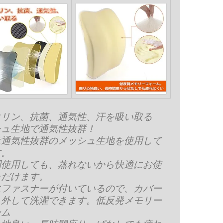
クリン、抗菌、通気性、汗を吸い取る
シュ生地で通気性抜群！
は通気性抜群のメッシュ生地を使用して
す。
間使用しても、蒸れないから快適にお使
ただけます。
にファスナーが付いているので、カバー
り外して洗濯できます。
低反発メモリー
ーム