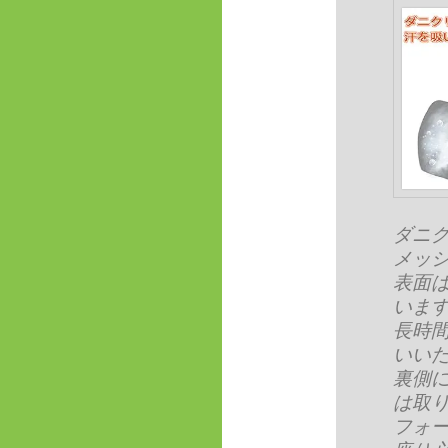
ダニ
メッ
表面
いま
長時
いい
裏側
は取
フォ