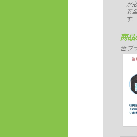
が
安
す
商品
色:
ブ