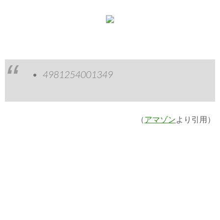
4981254001349
（
アマゾン
より引用）