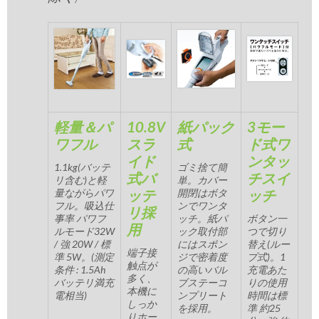
軽量＆パ
10.8V
紙パック
3モー
ワフル
スラ
式
ド式ワ
イド
ンタッ
1.1kg(バッテ
ゴミ捨て簡
式バ
チスイ
リ含む)と軽
単。カバー
量ながらパワ
ッテ
開閉はボタ
ッチ
フル。吸込仕
ンでワンタ
リ採
事率 パワフ
ッチ。紙パ
ボタン一
用
ルモード32W
ック取付部
つで切り
/ 強 20W / 標
にはスポン
替え(ルー
端子接
準 5W。(測定
ジで密着度
プ式)。1
触点が
条件 : 1.5Ah
の高いバル
充電あた
多く、
バッテリ満充
ブステーコ
りの使用
本機に
電相当)
ンプリート
時間は標
しっか
を採用。
準 約25
りホー