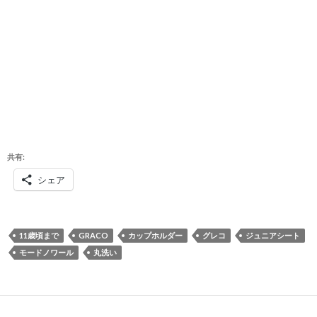
共有:
シェア
11歳頃まで
GRACO
カップホルダー
グレコ
ジュニアシート
モードノワール
丸洗い