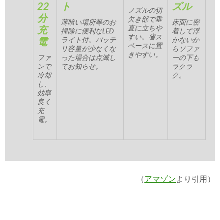
22
ト
ズル
ノズルの切
分
欠き部で垂
薄暗い場所等のお
床面に密
充
直に立ちや
掃除に便利なLED
着して浮
すい。省ス
電
ライト付。バッテ
かないか
ペースに置
リ容量が少なくな
らソファ
きやすい。
ファ
った場合は点滅し
ーの下も
ンで
てお知らせ。
ラクラ
冷却
ク。
し、
効率
良く
充
電。
（
アマゾン
より引用）