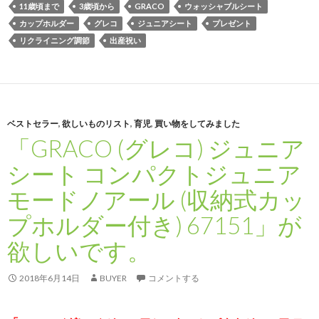
11歳頃まで
3歳頃から
GRACO
ウォッシャブルシート
カップホルダー
グレコ
ジュニアシート
プレゼント
リクライニング調節
出産祝い
ベストセラー
,
欲しいものリスト
,
育児
,
買い物をしてみました
「GRACO (グレコ) ジュニア
シート コンパクトジュニア
モードノアール (収納式カッ
プホルダー付き) 67151」が
欲しいです。
2018年6月14日
BUYER
コメントする