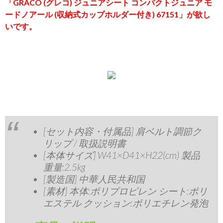
「GRACO (グレコ) ジュニアシート コンパクトジュニア モ
ードノアール (収納式カップホルダー付き) 67151」が欲し
いです。
[セット内容・付属品] 肩ベルト調節ク
リップ / 取扱説明書
[本体サイズ] W41×D41×H22(cm) 製品
重量:2.5kg
[製造国] 中華人民共和国
[素材] 本体:ポリプロピレン シート:ポリ
エステル クッション:ポリエチレン発泡