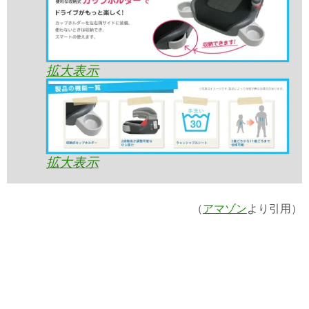
拡大表示
拡大表示
（
アマゾン
より引用）