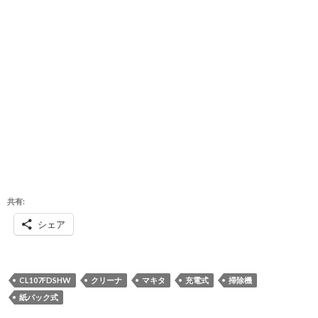
共有:
シェア
CL107FDSHW
クリーナ
マキタ
充電式
掃除機
紙パック式