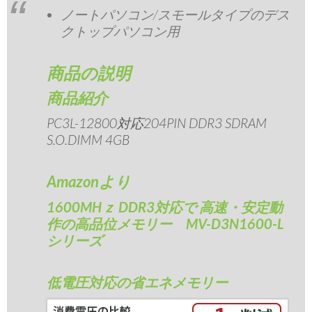
ノートパソコン/スモールタイプのデス
クトップパソコン用
商品の説明
商品紹介
PC3L-12800対応204PIN DDR3 SDRAM
S.O.DIMM 4GB
Amazonより
1600MHｚ DDR3対応で 高速・安定動
作の高品位メモリー MV-D3N1600-L
シリーズ
低電圧対応の省エネメモリー