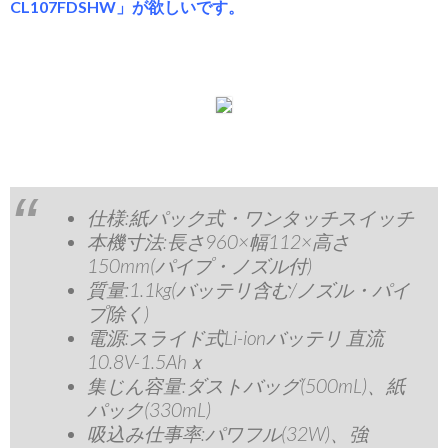
CL107FDSHW」が欲しいです。
仕様:紙パック式・ワンタッチスイッチ
本機寸法:長さ960×幅112×高さ
150mm(パイプ・ノズル付)
質量:1.1kg(バッテリ含む/ノズル・パイ
プ除く)
電源:スライド式Li-ionバッテリ 直流
10.8V-1.5Ahｘ
集じん容量:ダストバッグ(500mL)、紙
パック(330mL)
吸込み仕事率:パワフル(32W)、強