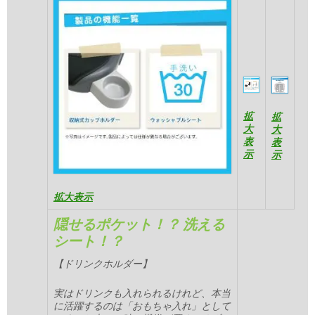
拡
拡
大
大
表
表
示
示
拡大表示
隠せるポケット！？ 洗える
シート！？
【ドリンクホルダー】
実はドリンクも入れられるけれど、本当
に活躍するのは「おもちゃ入れ」として