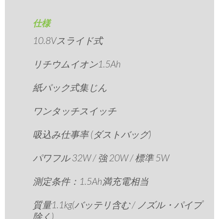
仕様
10.8Vスライド式
リチウムイオン1.5Ah
紙パック式集じん
ワンタッチスイッチ
吸込み仕事率 (ダストバッグ)
パワフル 32W / 強 20W / 標準 5W
測定条件：1.5Ah満充電相当
質量1.1kg(バッテリ含む / ノズル・パイプ
除く)