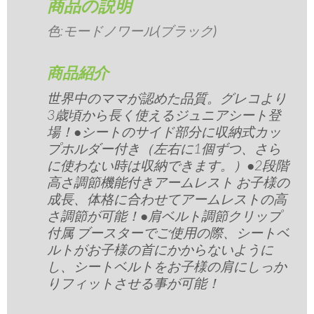
商品の説明
色:
モードノワール(ブラック)
商品紹介
世界中のママが認めた品質。グレコより
3歳頃から長く使えるジュニアシート登
場！●シートのサイド部分に収納式カッ
プホルダー付き（左右に1個ずつ、さら
に使わない時は収納できます。）●2段階
高さ調節機能付きアームレスト お子様の
成長、体格に合わせてアームレストの高
さ調節が可能！●肩ベルト調節クリップ
付属 ブースターでご使用の際、シートベ
ルトがお子様の首にかからないように
し、シートベルトをお子様の肩にしっか
りフィットさせる事が可能！