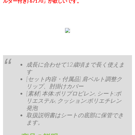
ルダー付き) 67170」が欲しいです。
成長に合わせて12歳頃まで長く使えま
す
[セット内容・付属品] 肩ベルト調整ク
リップ、肘掛けカバー
[素材] 本体:ポリプロピレン, シート:ポ
リエステル, クッション:ポリエチレン
発泡
取扱説明書はシートの底部に保管でき
ます。