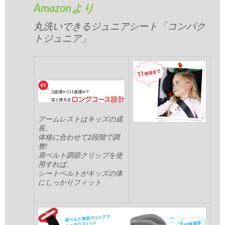
Amazonより
丸洗いできるジュニアシート「コンパク
トジュニア」
アームレストはキッズの成
長、
体格に合わせて2段階で調
整!
肩ベルト調節クリップを使
用すれば、
シートベルトがキッズの体
にしっかりフィット