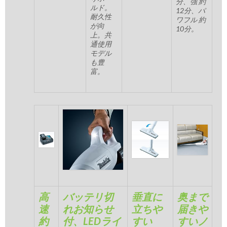
分、強 約
ルド。
12分、パ
耐久性
ワフル 約
が向
10分。
上。共
通使用
モデル
も豊
富。
高
バッテリ切
垂直に
奥まで
速
れお知らせ
立ちや
届きや
約
付、LEDライ
すい
すいノ