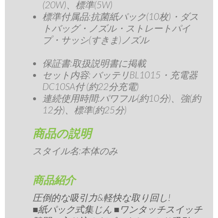
(20W)、標準(5W)
標準付属品:抗菌紙パック(10枚)・ダス
トバッグ・ノズル・ストレートパイ
プ・サッシ(すきま)ノズル
保証書:取扱説明書に掲載
セット内容: バッテリBL1015・充電器
DC10SA付 (約22分充電)
連続使用時間:パワフル(約10分)、強(約
12分)、標準(約25分)
商品の説明
スタイル名:
本体のみ
商品紹介
圧倒的な吸引力&軽快な取り回し!
■紙パック式集じん ■ワンタッチスイッチ