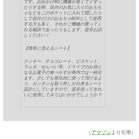
です。お出かけ時に機嫌が悪くてぐずっ
たりする時、自分のお気に入りのおもち
ゃなどをこのポケットに入れて隠したり
して自分だけのおもちゃBOXとして使用
する方も多く、それがご機嫌の乗ってく
れる秘訣であったりもします。是非お試
しください！
【簡単に洗えるシート】
クッキー、チョコレート、ビスケット、
ラムネ、せんべい等、ドライブのお供と
なるお菓子の食べかすが車内では一杯出
ます。少しでも衛生的に使って頂けるよ
う、カンタンな取り外しが出来るシート
設計にしていますので、是非洗ってきれ
いに使用してみてはいかがでしょうか？
（
アマゾン
より引用）