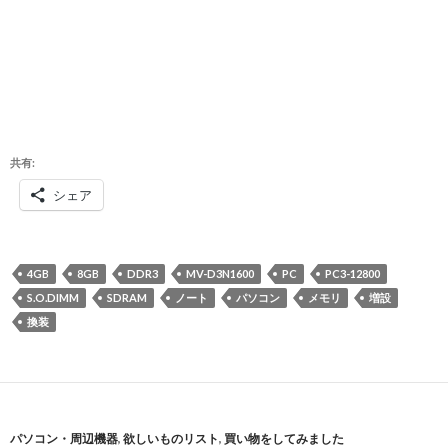
共有:
シェア
4GB
8GB
DDR3
MV-D3N1600
PC
PC3-12800
S.O.DIMM
SDRAM
ノート
パソコン
メモリ
増設
換装
パソコン・周辺機器
,
欲しいものリスト
,
買い物をしてみました