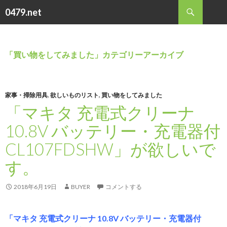
検
0479.net
索
コ
ン
テ
ン
「買い物をしてみました」カテゴリーアーカイブ
ツ
へ
ス
キ
家事・掃除用具
,
欲しいものリスト
,
買い物をしてみました
ッ
「マキタ 充電式クリーナ
プ
10.8V バッテリー・充電器付
CL107FDSHW」が欲しいで
す。
2018年6月19日
BUYER
コメントする
「マキタ 充電式クリーナ 10.8V バッテリー・充電器付