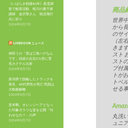
《いばらき戦後81年》慰霊碑
商品
前で献茶活動 桜川の裏千家
講師 金沢聖さん 戦没飛行
世界
兵に祈り
2026年8月7日
から
のサ
（左
LIVEDOOR ニュース
きます
スト 
神田うの「実は三角ハゲなん
です」頭皮の左右2カ所に育
スト
毛カクテル注射
プ付属
2026年8月7日
トが
新潟県で脱輪したトラックを
トベ
発見、60代男性が死亡 死因は
せる
大動脈解離
2026年8月7日
Ama
堂本剛、オレンジヘアとなっ
た印象ガラリな姿を公開「匂
丸洗
わせなの？」の声
2026年8月7日
ュニ