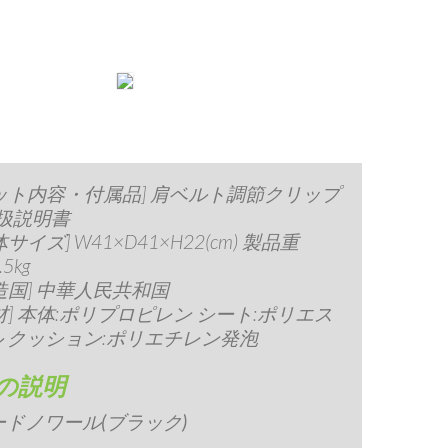
ット内容・付属品] 肩ベルト調節クリップ
取扱説明書
体サイズ] W41×D41×H22(cm) 製品重
.5kg
造国] 中華人民共和国
材] 本体:ポリプロピレン シート:ポリエス
 クッション:ポリエチレン発泡
の説明
ードノワール(ブラック)