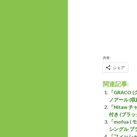
共有:
シェア
関連記事:
「GRACO
ノアール (
「Nitaw
付き (ブラ
「mofua 
シングル ブラ
「フィッシャ