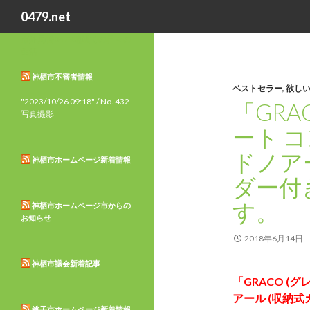
検
0479.net
索
市外局番0479地域での日々の
生活
神栖市不審者情報
ベストセラー
,
欲し
"2023/10/26 09:18" / No. 432
「GRA
写真撮影
ート 
ドノア
神栖市ホームページ新着情報
ダー付き
す。
神栖市ホームページ市からの
お知らせ
2018年6月14日
神栖市議会新着記事
「GRACO (
アール (収納式
銚子市ホームページ新着情報