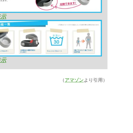
表示
表示
（
アマゾン
より引用）