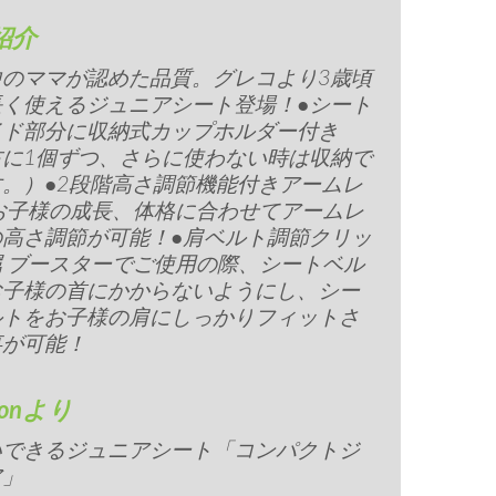
紹介
中のママが認めた品質。グレコより3歳頃
長く使えるジュニアシート登場！●シート
イド部分に収納式カップホルダー付き
右に1個ずつ、さらに使わない時は収納で
。）●2段階高さ調節機能付きアームレ
お子様の成長、体格に合わせてアームレ
の高さ調節が可能！●肩ベルト調節クリッ
 ブースターでご使用の際、シートベル
お子様の首にかからないようにし、シー
ルトをお子様の肩にしっかりフィットさ
事が可能！
zonより
いできるジュニアシート「コンパクトジ
ア」