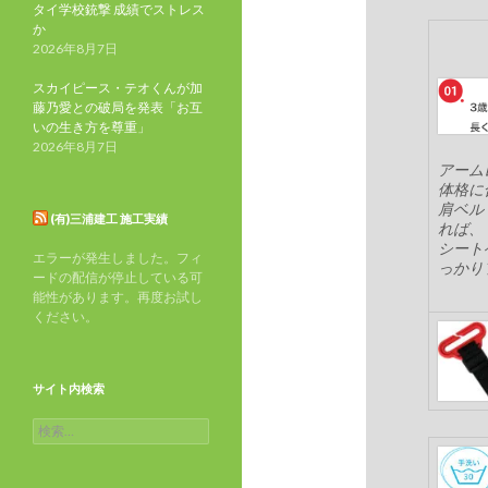
タイ学校銃撃 成績でストレス
か
2026年8月7日
スカイピース・テオくんが加
藤乃愛との破局を発表「お互
いの生き方を尊重」
2026年8月7日
アーム
体格に
肩ベル
(有)三浦建工 施工実績
れば、
シート
エラーが発生しました。フィ
っかり
ードの配信が停止している可
能性があります。再度お試し
ください。
サイト内検索
検
索: