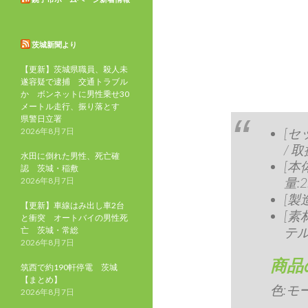
茨城新聞より
【更新】茨城県職員、殺人未
遂容疑で逮捕 交通トラブル
か ボンネットに男性乗せ30
メートル走行、振り落とす
県警日立署
[セ
2026年8月7日
/ 
水田に倒れた男性、死亡確
[本
認 茨城・稲敷
量:2
2026年8月7日
[製
【更新】車線はみ出し車2台
[素
と衝突 オートバイの男性死
テル
亡 茨城・常総
2026年8月7日
商品
筑西で約190軒停電 茨城
【まとめ】
色:
モ
2026年8月7日