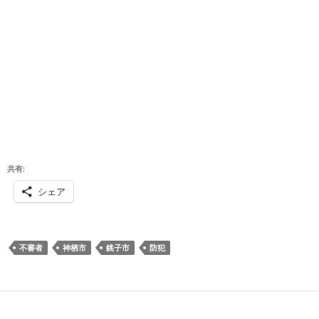
共有:
シェア
不審者
神栖市
銚子市
防犯