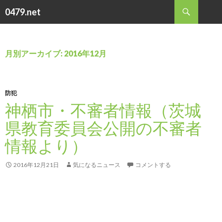
検
0479.net
索
コ
ン
テ
ン
月別アーカイブ: 2016年12月
ツ
へ
ス
キ
防犯
ッ
神栖市・不審者情報（茨城
プ
県教育委員会公開の不審者
情報より）
2016年12月21日
気になるニュース
コメントする