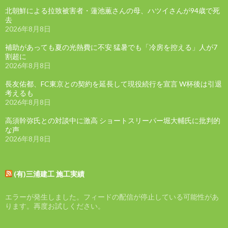
北朝鮮による拉致被害者・蓮池薫さんの母、ハツイさんが94歳で死
去
2026年8月8日
補助があっても夏の光熱費に不安 猛暑でも「冷房を控える」人が7
割超に
2026年8月8日
長友佑都、FC東京との契約を延長して現役続行を宣言 W杯後は引退
考えるも
2026年8月8日
高須幹弥氏との対談中に激高 ショートスリーパー堀大輔氏に批判的
な声
2026年8月8日
(有)三浦建工 施工実績
エラーが発生しました。フィードの配信が停止している可能性があ
ります。再度お試しください。