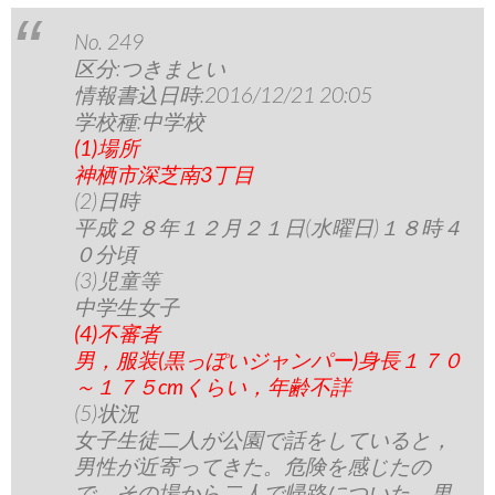
No. 249
区分:つきまとい
情報書込日時:2016/12/21 20:05
学校種:中学校
(1)場所
神栖市深芝南3丁目
(2)日時
平成２８年１２月２１日(水曜日)１８時４
０分頃
(3)児童等
中学生女子
(4)不審者
男，服装(黒っぽいジャンパー)身長１７０
～１７５cmくらい，年齢不詳
(5)状況
女子生徒二人が公園で話をしていると，
男性が近寄ってきた。危険を感じたの
で，その場から二人で帰路についた。男