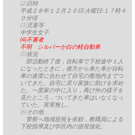
(2)日時
平成２８年１２月２０日(火曜日)１７時４
０分頃
(3)児童等
中学生女子
(4)不審者
不明 シルバーか白の軽自動車
(5)状況
部活動終了後，自転車で下校途中１人
になったときに，後方から来た車が自転
車の速度に合わせて自宅の敷地内までつ
いてきた。自宅に戻り家族に助けを求め
た。一度家の中に入り，再び外の様子を
見たところ，ついてきた車はいなくなっ
ていた。実害無し。
(6)その他
警察へ地域巡視を依頼，教職員による
下校指導及び学区内の巡視強化。