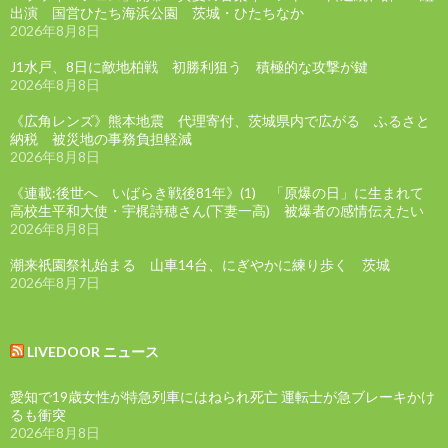
出演 国営ひたち海浜公園 茨城・ひたちなか
2026年8月8日
J1水戸、8日に敵地柏戦 初勝利狙う 積極的な攻撃が鍵
2026年8月8日
《広角レンズ》熊本地震 代理寄付、茨城県内で広がる ふるさと
納税 被災地の事務負担軽減
2026年8月8日
《連載:後世へ いばらき戦後81年》(1) 「原爆の日」に生まれて
高校生平和大使・宇梶詩穂さん(下妻一高) 被爆者の感情伝えたい
2026年8月8日
潮来祇園祭礼始まる 山車14台、にぎやかに練り歩く 茨城
2026年8月7日
LIVEDOOR ニュース
愛知で19歳女性が特急列車にはねられ死亡 運転士が急ブレーキかけ
るも衝突
2026年8月8日