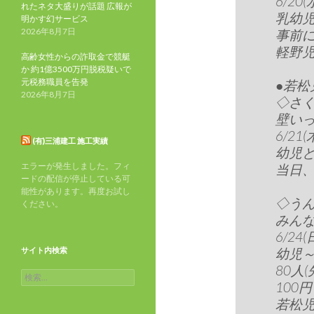
6/20(
れたネタ大盛りが話題 広報が
乳幼
明かす幻サービス
2026年8月7日
事前
軽野児童
高齢女性からの詐取金で競艇
か 約1億3500万円脱税疑いで
元税務職員を告発
●若松
2026年8月7日
◇さ
壁い
6/21(
(有)三浦建工 施工実績
幼児
エラーが発生しました。フィ
当日
ードの配信が停止している可
能性があります。再度お試し
◇う
ください。
みん
6/24(
サイト内検索
幼児～
80人(
検
100
索:
若松児童