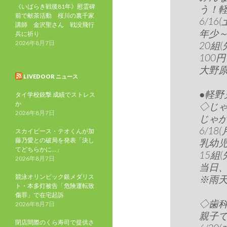
《いばらき戦後81年》慰霊碑
う！
前で献茶活動 桜川の裏千家
6/16(
講師 金沢聖さん 戦没飛行
年少
兵に祈り
2026年8月7日
20組(
100
大野原児
LIVEDOOR ニュース
●軽野
タイ学校銃撃 成績でストレス
か
◇じ
2026年8月7日
じゃ
6/18(
スカイピース・テオくんが加
藤乃愛との破局を発表「決し
乳幼
てどちらかに…」
15組(
2026年8月7日
当日
競泳オリンピック銀メダリス
※雨
ト・本多灯被告「危険運転致
傷罪」で在宅起訴
◇歯
2026年8月7日
親子
閉店間際のくら寿司で提供さ