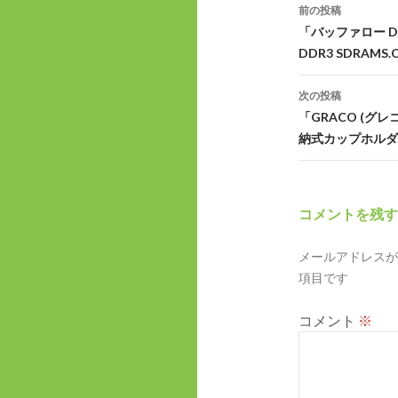
投
前の投稿
稿
「バッファロー D3
DDR3 SDRAMS
ナ
ビ
次の投稿
「GRACO (グ
ゲ
納式カップホルダー
ー
シ
コメントを残す
ョ
ン
メールアドレスが
項目です
コメント
※