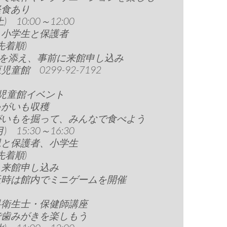
軽食あり
土) 10:00～12:00
～小学生と保護者
先着順)
円を添え、事前に来館申し込み
童館 0299-92-7192
児童館イベント
ゃがいも収穫
がいもを掘って、みんなで食べよう
月) 15:30～16:30
児と保護者、小学生
先着順)
、来館申し込み
天時は館内でミニゲームを開催
科衛生士・保健師講座
で歯みがきを楽しもう