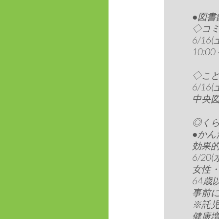
●図書
◇コ
6/16(
10:00
◇こ
6/16(
中央図書
◎く
●か
効果
6/20(
女性
64歳
事前
※託児
健康増進