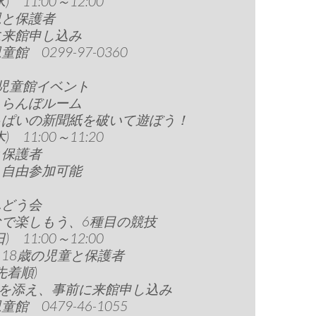
水) 11:00～12:00
児と保護者
に来館申し込み
館 0299-97-0360
児童館イベント
くらんぼルーム
っぱいの新聞紙を破いて遊ぼう！
木) 11:00～11:20
と保護者
、自由参加可能
んどう会
なで楽しもう、6種目の競技
日) 11:00～12:00
18歳の児童と保護者
先着順)
円を添え、事前に来館申し込み
館 0479-46-1055