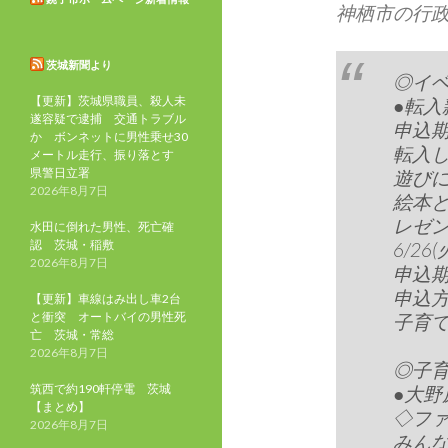
神栖市の行
茨城新聞より
◎イ
【更新】茨城県職員、殺人未
●転
遂容疑で逮捕 交通トラブル
申込
か ボンネットに男性乗せ30
転入
メートル走行、振り落とす
県警日立署
遊び
2026年8月7日
絵本
レゼ
水田に倒れた男性、死亡確
認 茨城・稲敷
6/26
2026年8月7日
申込期
申込方法な
【更新】車線はみ出し車2台
と衝突 オートバイの男性死
子育て支
亡 茨城・常総
2026年8月7日
◎子
筑西で約190軒停電 茨城
●大野
【まとめ】
◇フ
2026年8月7日
みん