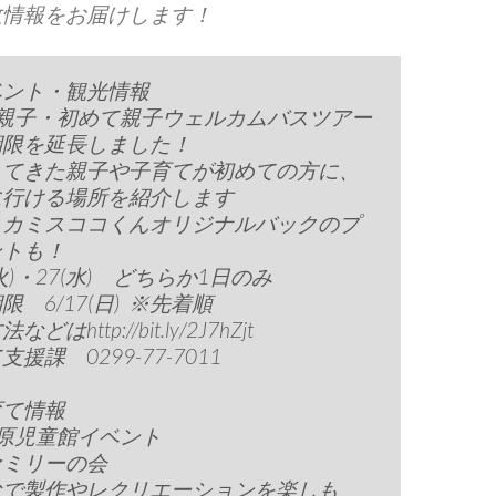
政情報をお届けします！
ベント・観光情報
入親子・初めて親子ウェルカムバスツアー
期限を延長しました！
してきた親子や子育てが初めての方に、
に行ける場所を紹介します
とカミスココくんオリジナルバックのプ
ントも！
(火)・27(水) どちらか1日のみ
限 6/17(日) ※先着順
どはhttp://bit.ly/2J7hZjt
援課 0299-77-7011
育て情報
原児童館イベント
ァミリーの会
なで製作やレクリエーションを楽しも