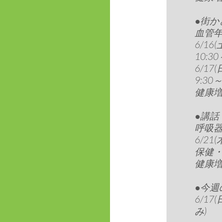
●街か
血管
6/1
10:30
6/1
9:30～
健康増進
●講
呼吸
6/21(
保健
健康増進
●今週
6/1
み)