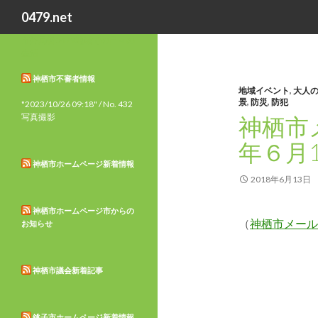
検
0479.net
索
市外局番0479地域での日々の
生活
神栖市不審者情報
地域イベント
,
大人
景
,
防災
,
防犯
"2023/10/26 09:18" / No. 432
写真撮影
神栖市
年６月
神栖市ホームページ新着情報
2018年6月13日
神栖市ホームページ市からの
（
神栖市メール
お知らせ
神栖市議会新着記事
銚子市ホームページ新着情報