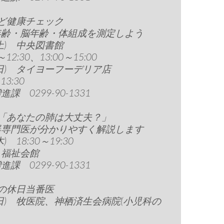
ど健康チェック
年齢・脳年齢・体組成を測定しよう
6(土) 中央図書館
～12:30、13:00～15:00
7(日) タイヨーフーデリア店
13:30
課 0299-90-1331
話「あなたの肺は大丈夫？」
器専門医が分かりやすく解説します
木) 18:30～19:30
・福祉会館
課 0299-90-1331
の休日当番医
7(日) 牧医院、神栖済生会病院(小児科の