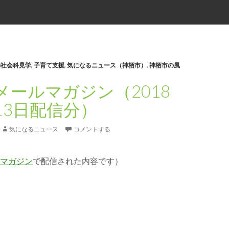
の社会科見学
,
子育て支援
,
気になるニュース（神栖市）
,
神栖市の風
メールマガジン（2018
13日配信分）
気になるニュース
コメントする
マガジン
で配信された内容です）