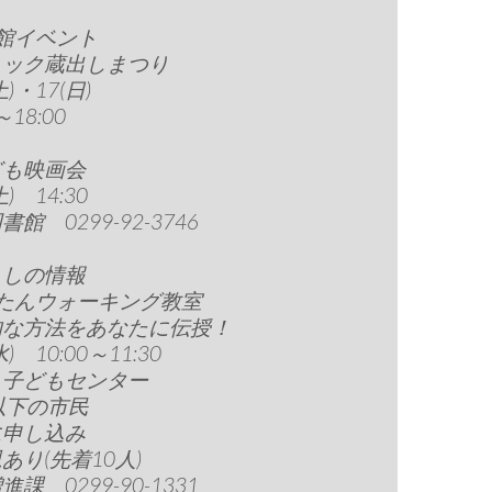
館イベント
ミック蔵出しまつり
土)・17(日)
～18:00
ども映画会
土) 14:30
館 0299-92-3746
らしの情報
んたんウォーキング教室
的な方法をあなたに伝授！
水) 10:00～11:30
・子どもセンター
以下の市民
に申し込み
あり(先着10人)
課 0299-90-1331