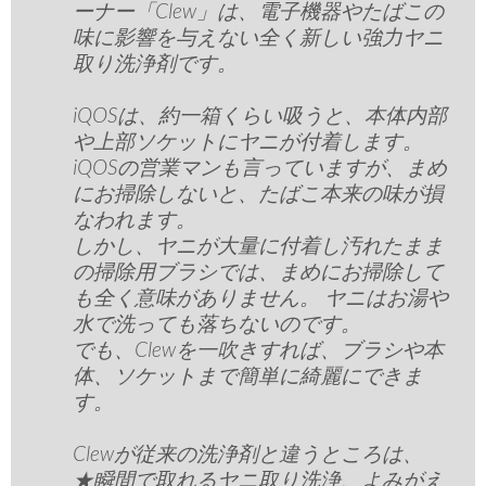
ーナー「Clew」は、電子機器やたばこの
味に影響を与えない全く新しい強力ヤニ
取り洗浄剤です。
iQOSは、約一箱くらい吸うと、本体内部
や上部ソケットにヤニが付着します。
iQOSの営業マンも言っていますが、まめ
にお掃除しないと、たばこ本来の味が損
なわれます。
しかし、ヤニが大量に付着し汚れたまま
の掃除用ブラシでは、まめにお掃除して
も全く意味がありません。 ヤニはお湯や
水で洗っても落ちないのです。
でも、Clewを一吹きすれば、ブラシや本
体、ソケットまで簡単に綺麗にできま
す。
Clewが従来の洗浄剤と違うところは、
★瞬間で取れるヤニ取り洗浄、よみがえ