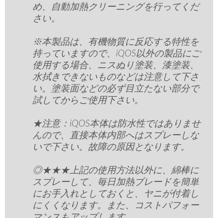
め、自動加熱クリーニングを行ってくだ
さい。
※本製品は、有機物質に反応する特性を
持っていますので、iQOS以外の製品にご
使用する場合、ニスぬり塗装、漆塗装、
水拭きできないものなどは注意して下さ
い。塗装面などの必ず目立たない部分で
試してからご使用下さい。
★注意：iQOS本体は防水性ではありませ
んので、直接本体内部へはスプレーしな
いで下さい。故障の原因となります。
​◎★★★上記の使用方法以外に、綿棒に
スプレーして、毎日加熱ブレードを簡単
にお手入れとしておくと、ヤニが付着し
にくくなります。また、コストパフォー
マンスもアップします。