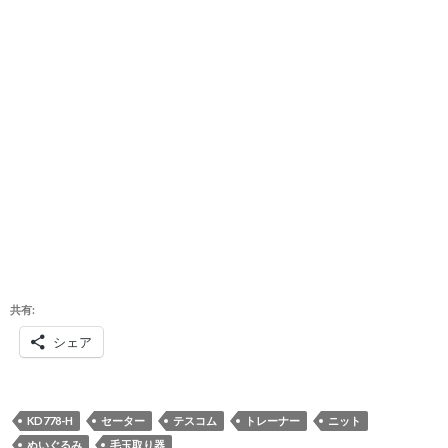
共有:
シェア
KD778-H
セーター
テスコム
トレーナー
ニット
ぬいぐるみ
毛玉取り器