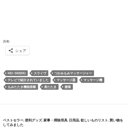
共有:
シェア
MD-500(BR)
スライヴ
つかみもみマッサージャー
テレビで紹介されていました
マッサージ器
マッサージ機
もみたたき機能搭載
肩たたき
腰痛
ベストセラー
,
便利グッズ
,
家事・掃除用具
,
日用品
,
欲しいものリスト
,
買い物を
してみました