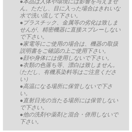
●本品は人体や環境には影響を与えませ
ん。ただし、目に入った場合はきれいな
水で洗い流して下さい。
●プラスチック、金属等の劣化は致しま
せんが、精密機器に直接スプレーしない
で下さい。
●家電等にご使用の場合は、機器の取扱
説明書をご確認の上ご使用下さい。
●顔や身体には使用しないで下さい。
●衣類の色落ち等、漂白は致しません。
(ただし、有機系染料等はご注意くださ
い）
●高温になる場所に保管しないで下さ
い。
●直射日光の当たる場所には保管しない
で下さい。
●他の洗剤や薬剤と混合・併用しないで
下さい。