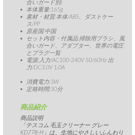
合いガード別)
本体重量:165g
素材・材質:本体/ABS、ダストケー
ス/PP
原産国:中国
セット内容・付属品:掃除用ブラシ、風
合いガード、アダプター、世界の電圧
とプラグ一覧
電源:入力/AC100-240V 50/60Hz 出
力/DC3.0V 1.0A
消費電力:3W
定格時間:30分
商品紹介
商品説明
「テスコム 毛玉クリーナー グレー
KD778-H」は、生地にやさしいふんわり