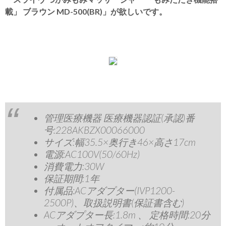
載」 ブラウン MD-500(BR)」が欲しいです。
管理医療機器 医療機器認証(承認)番
号:228AKBZX00066000
サイズ:幅35.5×奥行き46×高さ17cm
電源:AC100V(50/60Hz)
消費電力:30W
保証期間:1年
付属品:ACアダプター(IVP1200-
2500P)、取扱説明書(保証書含む)
ACアダプター長:1.8m 、 定格時間:20分