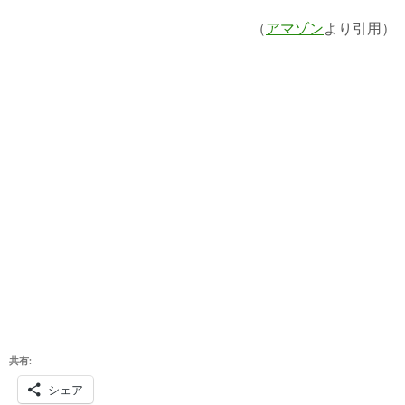
（
アマゾン
より引用）
共有:
シェア