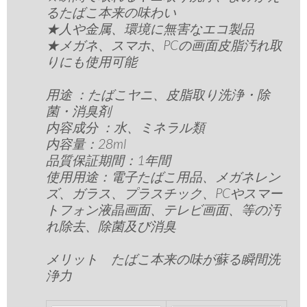
るたばこ本来の味わい
★人や金属、環境に無害なエコ製品
★メガネ、スマホ、PCの画面皮脂汚れ取
りにも使用可能
用途 ：
たばこヤニ、皮脂取り洗浄・除
菌・消臭剤
内容成分 ：
水、ミネラル類
内容量：
28ml
品質保証期間：
1年間
使用用途：
電子たばこ用品、メガネレン
ズ、ガラス、プラスチック、PCやスマー
トフォン液晶画面、テレビ画面、等の汚
れ除去、除菌及び消臭
メリット たばこ本来の味が蘇る瞬間洗
浄力