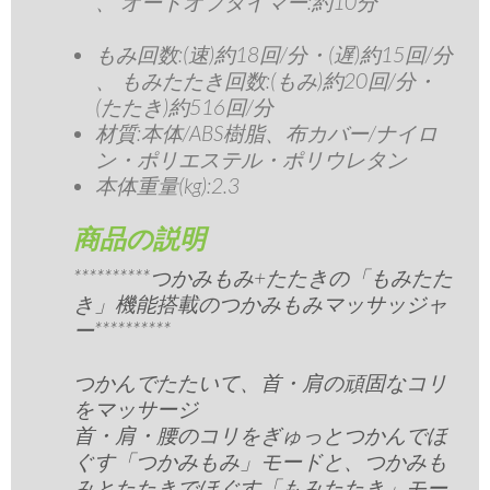
、 オートオフタイマー:約10分
もみ回数:(速)約18回/分・(遅)約15回/分
、 もみたたき回数:(もみ)約20回/分・
(たたき)約516回/分
材質:本体/ABS樹脂、布カバー/ナイロ
ン・ポリエステル・ポリウレタン
本体重量(kg):2.3
商品の説明
**********つかみもみ+たたきの「もみたた
き」機能搭載のつかみもみマッサッジャ
ー**********
つかんでたたいて、首・肩の頑固なコリ
をマッサージ
首・肩・腰のコリをぎゅっとつかんでほ
ぐす「つかみもみ」モードと、つかみも
みとたたきでほぐす「もみたたき」モー