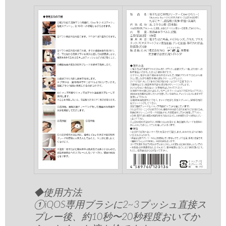
◆使用方法
①iQOS専用ブラシに2~3プッシュ直接ス
プレー後、約10秒〜20秒程度おいてか