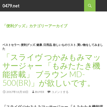
検
0479.net
索
コ
ン
テ
ン
「便利グッズ」カテゴリーアーカイブ
ツ
へ
ス
キ
ベストセラー
,
便利グッズ
,
健康
,
日用品
,
欲しいものリスト
,
買い物をしてみまし
た
ッ
「スライヴ つかみもみマッ
プ
サージャー 「もみたたき機
能搭載」 ブラウン MD-
500(BR)」が欲しいです。
2017年11月10日
BUYER
コメントする
「スライヴ つかみもみマッサージャー 「もみたたき機能搭