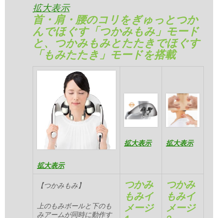
拡大表示
首・肩・腰のコリをぎゅっとつか
んでほぐす「つかみもみ」モード
と、つかみもみとたたきでほぐす
「もみたたき」モードを搭載
拡大表示
拡大表示
拡大表示
つかみ
つかみ
【つかみもみ】
もみイ
もみイ
上のもみボールと下のも
メージ
メージ
みアームが同時に動作す