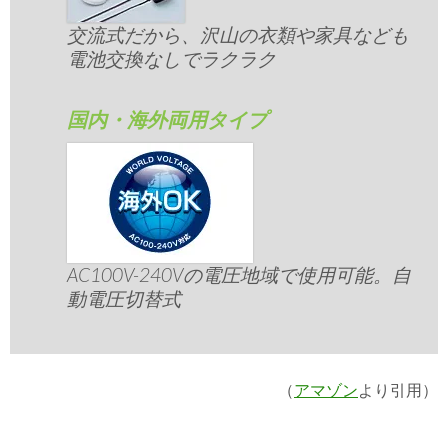
交流式だから、沢山の衣類や家具なども
電池交換なしでラクラク
国内・海外両用タイプ
AC100V-240Vの電圧地域で使用可能。自
動電圧切替式
（
アマゾン
より引用）