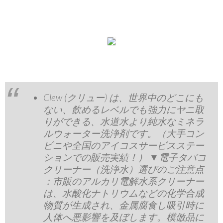
Clew (クリュー) は、世界中のどこにも
ない、飲めるレベルでも強力にヤニ取
りができる、水道水より純水なミネラ
ルウォーター洗浄剤です。（大手コン
ビニや全国のアイコスサービスステー
ションでの販売実績！） ▼電子タバコ
クリーナー（洗浄水）選びのご注意点
：市販のアルカリ電解水系クリーナー
は、水酸化ナトリウムなどの化学合成
物質が生成され、金属腐食し吸引時に
人体へ悪影響を及ぼします。模倣品に