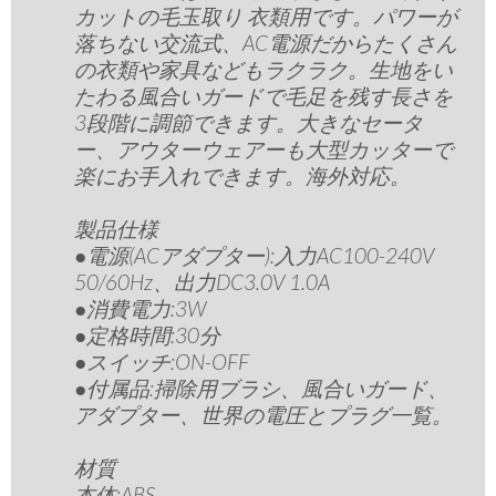
カットの毛玉取り 衣類用です。パワーが
落ちない交流式、AC電源だからたくさん
の衣類や家具などもラクラク。生地をい
たわる風合いガードで毛足を残す長さを
3段階に調節できます。大きなセータ
ー、アウターウェアーも大型カッターで
楽にお手入れできます。海外対応。
製品仕様
●電源(ACアダプター):入力AC100-240V
50/60Hz、出力DC3.0V 1.0A
●消費電力:3W
●定格時間:30分
●スイッチ:ON-OFF
●付属品:掃除用ブラシ、風合いガード、
アダプター、世界の電圧とプラグ一覧。
材質
本体:ABS