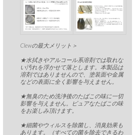
Clewの最大メリット＞
★水拭きやアルコール系溶剤では取れな
い汚れを浮かせて落とします。本製品は
溶剤ではありませんので、塗装面や金属
などの表面に全く影響を与えません。
★無臭のため洗浄後のたばこの味に一切
影響を与えません。ピュアなたばこの味
をお楽しみ頂けます。
★細菌やウィルスを除菌し、消臭効果も
あります。（すべての菌を除去できるわ