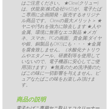
はご注意ください。 ★Clew(クリュー)
は、伏龍泉(株式会社Nrf2)が、電子たば
こ専用に企画開発・販売するオリジナ
ル商品です。 Clewの最大メリット＞ ★
ヤニや汚れを強力に除去します ★人や
金属、環境に無害なエコ製品 ★メガ
ネ、スマホ、PCの画面、貴金属(ダイヤ
や銀、銅製品もOK!)にも・・・ ★金属
を腐食致しません。（水酸化ナトリウ
ムやエタノール、研磨剤等を使用して
いないので、電子機器に安心してご使
用頂けます） ★無臭のため洗浄後のた
ばこの味に一切影響を与えません。ピ
ュアなたばこの味をお楽しみ頂けま
す。
商品の説明
電子たばこ専用ヤニ取りエコクリーナー