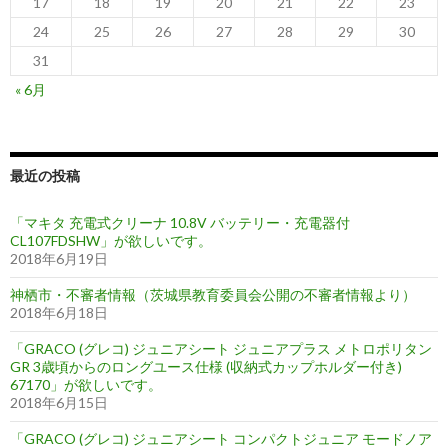
17
18
19
20
21
22
23
24
25
26
27
28
29
30
31
« 6月
最近の投稿
「マキタ 充電式クリーナ 10.8V バッテリー・充電器付
CL107FDSHW」が欲しいです。
2018年6月19日
神栖市・不審者情報（茨城県教育委員会公開の不審者情報より）
2018年6月18日
「GRACO (グレコ) ジュニアシート ジュニアプラス メトロポリタン
GR 3歳頃からのロングユース仕様 (収納式カップホルダー付き)
67170」が欲しいです。
2018年6月15日
「GRACO (グレコ) ジュニアシート コンパクトジュニア モードノア