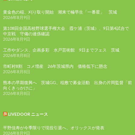
黄金色の稲、刈り取り開始 潮来で極早生「一番星」 茨城
2026年8月9日
第108回全国高校野球選手権大会 霞ケ浦（茨城）、9日第4試合で
中京戦 守備の連係確認
2026年8月9日
工作やダンス、企画多彩 水戸芸術館 9日までフェス 茨城
2026年8月8日
市町村8割 コメ増産 26年茨城県内 価格低下に懸念
2026年8月8日
熊本の早期復興へ 茨城GG、稲敷で募金活動 出身の片岡監督「前
向くきっかけに」
2026年8月8日
LIVEDOOR ニュース
平野佳寿が今季限りで現役引退へ、オリックスが発表
2026年8月9日