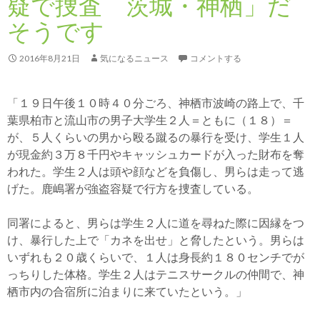
疑で捜査 茨城・神栖」だ
そうです
2016年8月21日
気になるニュース
コメントする
「１９日午後１０時４０分ごろ、神栖市波崎の路上で、千
葉県柏市と流山市の男子大学生２人＝ともに（１８）＝
が、５人くらいの男から殴る蹴るの暴行を受け、学生１人
が現金約３万８千円やキャッシュカードが入った財布を奪
われた。学生２人は頭や顔などを負傷し、男らは走って逃
げた。鹿嶋署が強盗容疑で行方を捜査している。
同署によると、男らは学生２人に道を尋ねた際に因縁をつ
け、暴行した上で「カネを出せ」と脅したという。男らは
いずれも２０歳くらいで、１人は身長約１８０センチでが
っちりした体格。学生２人はテニスサークルの仲間で、神
栖市内の合宿所に泊まりに来ていたという。」