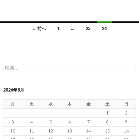
投
← 前へ
1
…
23
24
稿
ナ
ビ
検
ゲ
索:
ー
2026年8月
シ
ョ
月
火
水
木
金
土
日
ン
1
2
3
4
5
6
7
8
9
10
11
12
13
14
15
16