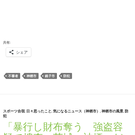
共有:
シェア
不審者
神栖市
銚子市
防犯
スポーツ合宿
,
日々思ったこと
,
気になるニュース（神栖市）
,
神栖市の風景
,
防
犯
「暴行し財布奪う 強盗容