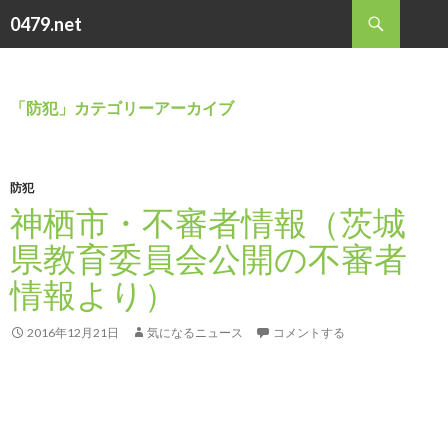
検
0479.net
索
コ
ン
テ
ン
「防犯」カテゴリーアーカイブ
ツ
へ
ス
キ
防犯
ッ
神栖市・不審者情報（茨城
プ
県教育委員会公開の不審者
情報より）
2016年12月21日
気になるニュース
コメントする