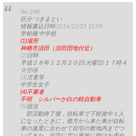
No. 248
区分:つきまとい
情報書込日時:2016/12/21 15:59
学校種:中学校
(1)場所
神栖市須田（須田団地付近）
(2)日時
平成２８年１２月２０日(火曜日)１７時４
０分頃
(3)児童等
中学生女子
(4)不審者
不明 シルバーか白の軽自動車
(5)状況
部活動終了後，自転車で下校途中１人
になったときに，後方から来た車が自転
車の速度に合わせて自宅の敷地内までつ
いてきた。自宅に戻り家族に助けを求め