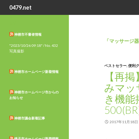
検
0479.net
索
市外局番0479地域での日々の
生活
神栖市不審者情報
「マッサージ器
"2023/10/26 09:18" / No. 432
写真撮影
ベストセラー
,
便利
神栖市ホームページ新着情報
【再掲
みマッ
神栖市ホームページ市からの
き機能搭
お知らせ
500(
神栖市議会新着記事
2017年11月18日
銚子市ホームページ新着情報