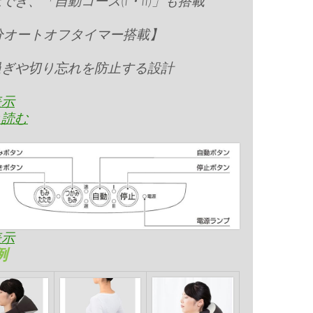
でき、「自動コース(I・II)」も搭載
分オートオフタイマー搭載】
過ぎや切り忘れを防止する設計
表示
と読む
表示
例