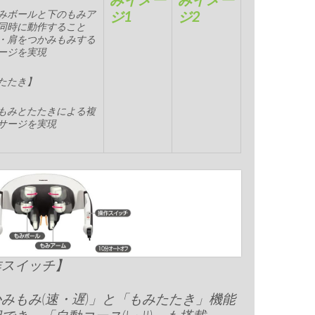
みボールと下のもみア
ジ1
ジ2
同時に動作すること
・肩をつかみもみする
ージを実現
たたき】
もみとたたきによる複
サージを実現
作スイッチ】
みもみ(速・遅)」と「もみたたき」機能