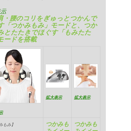
表示
肩・腰のコリをぎゅっとつかんで
す「つかみもみ」モードと、つか
みとたたきでほぐす「もみたた
モードを搭載
拡大表示
拡大表示
示
つかみも
つかみも
みもみ】
みイメー
みイメー