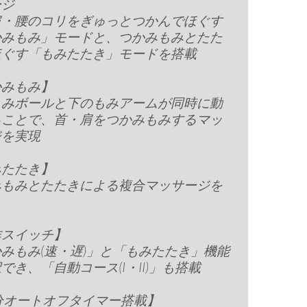
ージ
肩・腰のコリをぎゅっとつかんでほぐす
かみもみ」モードと、つかみもみとたた
ほぐす「もみたたき」モードを搭載
かみもみ】
もみボールと下のもみアームが同時に動
ることで、首・肩をつかみもみするマッ
ジを実現
みたたき】
みもみとたたきによる複合マッサージを
作スイッチ】
みもみ(速・遅)」と「もみたたき」機能
でき、「自動コース(I・II)」も搭載
分オートオフタイマー搭載】