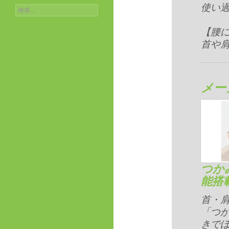
使い
検
索:
【腰
首や
メー
つか
能搭
首・
「つ
きで