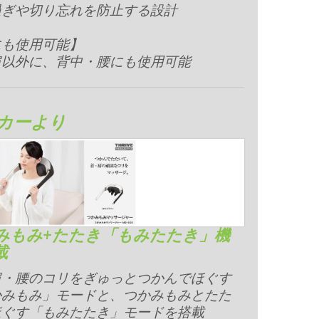
過ぎや切り忘れを防止する設計
にも使用可能】
肩以外に、背中・腰にも使用可能
カーより
みもみ+たたき「もみたたき」機
載
肩・腰のコリをぎゅっとつかんでほぐす
かみもみ」モードと、つかみもみとたた
ほぐす「もみたたき」モードを搭載