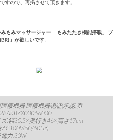
ですので、再掲させて頂きます。
かみもみマッサージャー 「もみたたき機能搭載」 ブ
0(BR)」が欲しいです。
医療機器 医療機器認証(承認)番
28AKBZX00066000
ズ:幅35.5×奥行き46×高さ17cm
AC100V(50/60Hz)
電力:30W