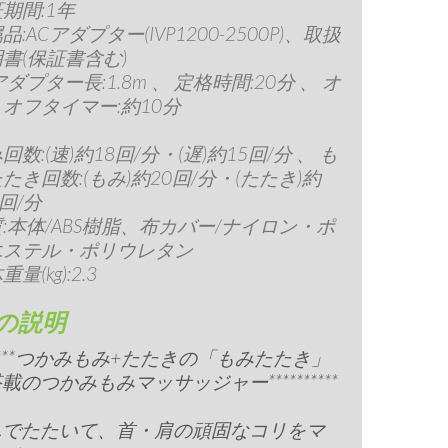
期間:1年
品:ACアダプター(IVP1200-2500P)、取扱
書(保証書含む)
アダプター長:1.8m 、 定格時間:20分 、 オ
オフタイマー:約10分
回数:(速)約18回/分・(遅)約15回/分 、 も
たき回数:(もみ)約20回/分・(たたき)約
6回/分
:本体/ABS樹脂、布カバー/ナイロン・ポ
エステル・ポリウレタン
量(kg):2.3
の説明
*******つかみもみ+たたきの「もみたたき」
載のつかみもみマッサッジャー**********
んでたたいて、首・肩の頑固なコリをマ