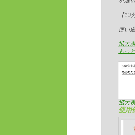
を選択
【10
使い
拡大
もっ
拡大
使用