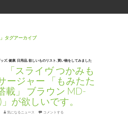
」タグアーカイブ
グッズ
,
健康
,
日用品
,
欲しいものリスト
,
買い物をしてみました
】「スライヴ つかみも
サージャー 「もみたた
載」 ブラウン MD-
BR)」が欲しいです。
気になるニュース
コメントする