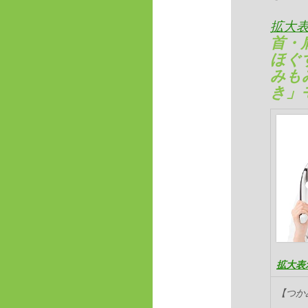
拡大
首・
ほぐ
みも
き」
拡大表
【つか