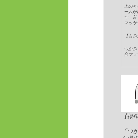
上のも
ームが
で、首
マッサ
【もみ
つかみ
合マッ
【操
「つか