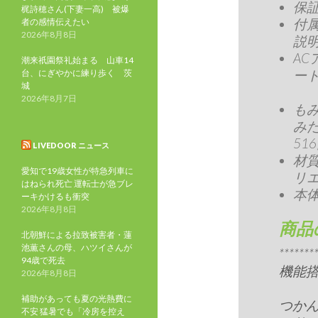
保証
梶詩穂さん(下妻一高) 被爆
付属
者の感情伝えたい
2026年8月8日
説明
AC
潮来祇園祭礼始まる 山車14
ート
台、にぎやかに練り歩く 茨
城
2026年8月7日
もみ
みた
51
LIVEDOOR ニュース
材質
愛知で19歳女性が特急列車に
リ
はねられ死亡 運転士が急ブレ
本体重
ーキかけるも衝突
2026年8月8日
商品
北朝鮮による拉致被害者・蓮
池薫さんの母、ハツイさんが
***
94歳で死去
機能搭
2026年8月8日
補助があっても夏の光熱費に
つか
不安 猛暑でも「冷房を控え