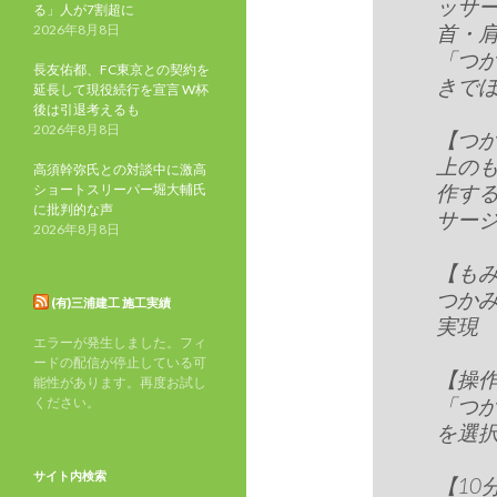
ッサ
る」人が7割超に
首・
2026年8月8日
「つ
長友佑都、FC東京との契約を
きで
延長して現役続行を宣言 W杯
後は引退考えるも
2026年8月8日
【つ
上の
高須幹弥氏との対談中に激高
作す
ショートスリーパー堀大輔氏
に批判的な声
サー
2026年8月8日
【も
つか
(有)三浦建工 施工実績
実現
エラーが発生しました。フィ
ードの配信が停止している可
【操
能性があります。再度お試し
「つか
ください。
を選択
サイト内検索
【10