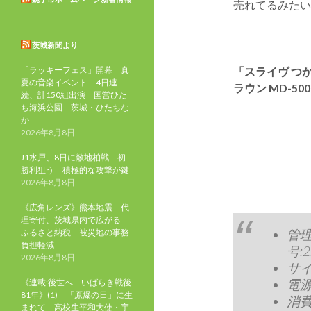
売れてるみたい
茨城新聞より
「ラッキーフェス」開幕 真
「スライヴ つ
夏の音楽イベント 4日連
ラウン MD-50
続、計150組出演 国営ひた
ち海浜公園 茨城・ひたちな
か
2026年8月8日
J1水戸、8日に敵地柏戦 初
勝利狙う 積極的な攻撃が鍵
2026年8月8日
《広角レンズ》熊本地震 代
理寄付、茨城県内で広がる
管理
ふるさと納税 被災地の事務
負担軽減
号:2
2026年8月8日
サイ
電源:
《連載:後世へ いばらき戦後
81年》(1) 「原爆の日」に生
消費
まれて 高校生平和大使・宇