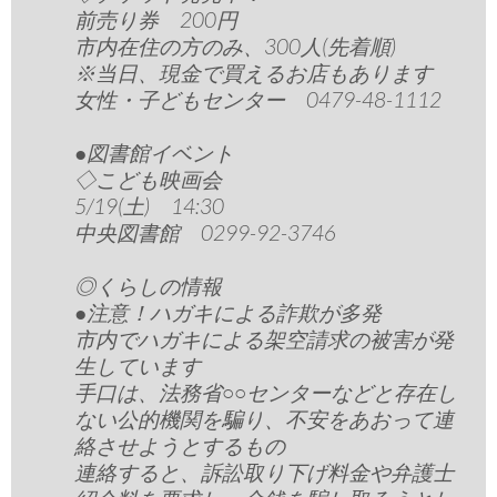
前売り券 200円
市内在住の方のみ、300人(先着順)
※当日、現金で買えるお店もあります
女性・子どもセンター 0479-48-1112
●図書館イベント
◇こども映画会
5/19(土) 14:30
中央図書館 0299-92-3746
◎くらしの情報
●注意！ハガキによる詐欺が多発
市内でハガキによる架空請求の被害が発
生しています
手口は、法務省○○センターなどと存在し
ない公的機関を騙り、不安をあおって連
絡させようとするもの
連絡すると、訴訟取り下げ料金や弁護士