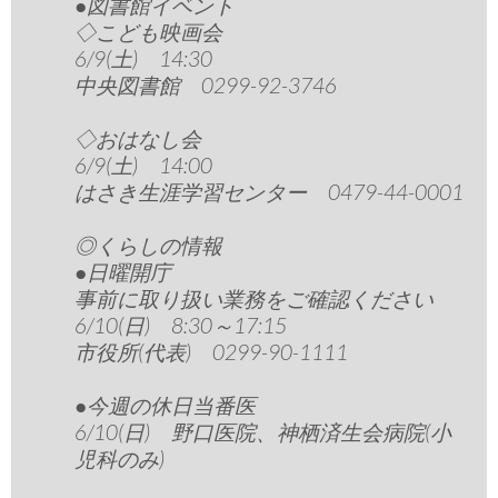
●図書館イベント
◇こども映画会
6/9(土) 14:30
中央図書館 0299-92-3746
◇おはなし会
6/9(土) 14:00
はさき生涯学習センター 0479-44-0001
◎くらしの情報
●日曜開庁
事前に取り扱い業務をご確認ください
6/10(日) 8:30～17:15
市役所(代表) 0299-90-1111
●今週の休日当番医
6/10(日) 野口医院、神栖済生会病院(小
児科のみ)