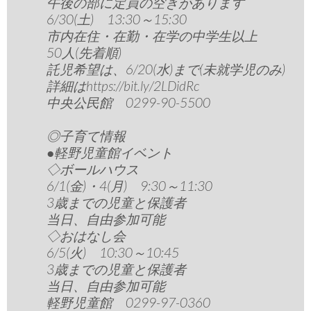
午後の部に定員の空きがあります
6/30(土) 13:30～15:30
市内在住・在勤・在学の中学生以上
50人(先着順)
託児希望は、6/20(水)まで(未就学児のみ)
詳細はhttps://bit.ly/2LDidRc
中央公民館 0299-90-5500
◎子育て情報
●軽野児童館イベント
◇ボールハウス
6/1(金)・4(月) 9:30～11:30
3歳までの児童と保護者
当日、自由参加可能
◇おはなし会
6/5(火) 10:30～10:45
3歳までの児童と保護者
当日、自由参加可能
軽野児童館 0299-97-0360