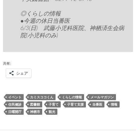
◎くらしの情報
●今週の休日当番医
6/3(日) 武藤小児科医院、神栖済生会病
院(小児科のみ)
共有:
シェア
イベント
カミスココくん
くらしの情報
メールマガジン
住民健診
図書館
子育て
子育て支援
当番医
情報
日曜開庁
神栖市
観光