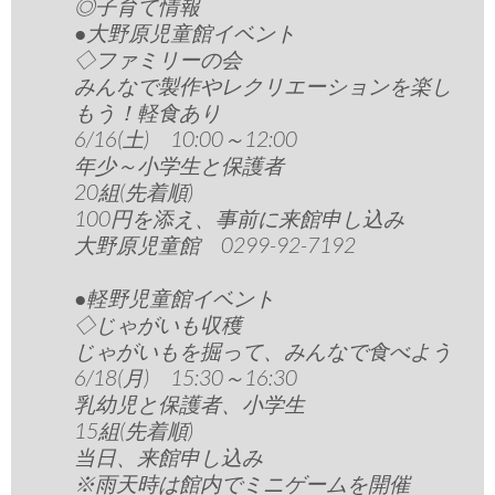
◎子育て情報
●大野原児童館イベント
◇ファミリーの会
みんなで製作やレクリエーションを楽し
もう！軽食あり
6/16(土) 10:00～12:00
年少～小学生と保護者
20組(先着順)
100円を添え、事前に来館申し込み
大野原児童館 0299-92-7192
●軽野児童館イベント
◇じゃがいも収穫
じゃがいもを掘って、みんなで食べよう
6/18(月) 15:30～16:30
乳幼児と保護者、小学生
15組(先着順)
当日、来館申し込み
※雨天時は館内でミニゲームを開催