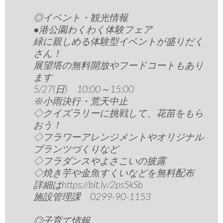
◎イベント・観光情報
●港公園わくわく体験フェア
緑に親しめる体験型イベントが盛りだく
さん！
展望塔の無料開放やフードコートもあり
ます
5/27(日) 10:00～15:00
※小雨決行・荒天中止
◇クイズラリーに挑戦して、花苗をもら
おう！
◇フラワーアレンジメントやオリジナル
プランツづくりなど
◇フラダンスやよさこいの披露
◇焼き芋や金魚すくいなどを無料配布
詳細はhttps://bit.ly/2ps5kSb
施設管理課 0299-90-1153
◎子育て情報