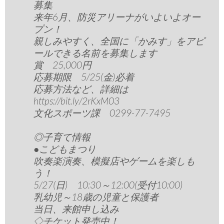
募集
来年6月、防災アリーナがいよいよオー
プン！
親しみやすく、全国に「かみす」をアピ
ールできる名前を募集します
賞 25,000円
応募期限 5/25(金)必着
応募方法など、詳細は
https://bit.ly/2rKxM03
文化スポーツ課 0299-77-7495
◎子育て情報
●こどもまつり
吹奏楽演奏、模擬店やゲームを楽しも
う！
5/27(日) 10:30～12:00(受付10:00)
乳幼児～18歳の児童と保護者
当日、来館申し込み
◇チケット発売中！