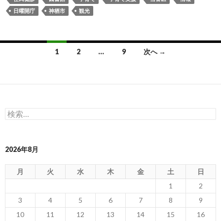
日曜開庁
神栖市
観光
投
1
2
…
9
次へ →
稿
ナ
ビ
検
ゲ
索:
ー
2026年8月
シ
ョ
月
火
水
木
金
土
日
ン
1
2
3
4
5
6
7
8
9
10
11
12
13
14
15
16