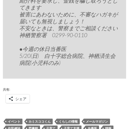
紹介料を要求し、金銭を騙し取ろうとし
てきます
被害にあわないために、不審なハガキが
届いても無視しましょう！
不安なときは、警察までご相談ください
神栖警察署 0299-90-0110
●今週の休日当番医
5/20(日) 白十字総合病院、神栖済生会
病院(小児科のみ)
共有:
シェア
イベント
カミスココくん
くらしの情報
メールマガジン
住民健診
図書館
子育て
子育て支援
当番医
情報