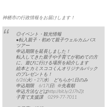
神栖市の行政情報をお届けします！
◎イベント・観光情報
●転入親子・初めて親子ウェルカムバス
ツアー
申込期限を延長しました！
転入してきた親子や子育てが初めての方
に、遊びに行ける場所を紹介します
絵本とカミスココくんオリジナルバック
のプレゼントも！
6/26(火)・27(水) どちらか1日のみ
申込期限 6/17(日) ※先着順
申込方法などはhttp://bit.ly/2J7hZjt
子育て支援課 0299-77-7011