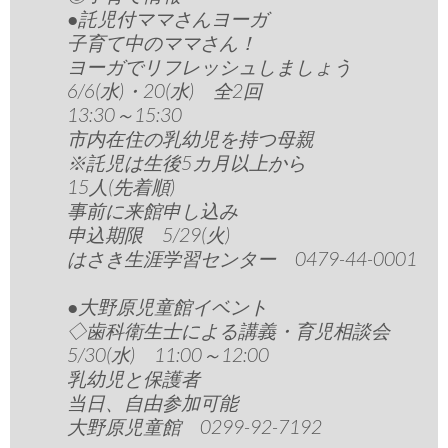
●託児付ママさんヨーガ
子育て中のママさん！
ヨーガでリフレッシュしましょう
6/6(水)・20(水) 全2回
13:30～15:30
市内在住の乳幼児を持つ母親
※託児は生後5カ月以上から
15人(先着順)
事前に来館申し込み
申込期限 5/29(火)
はさき生涯学習センター 0479-44-0001
●大野原児童館イベント
◇歯科衛生士による講義・育児相談会
5/30(水) 11:00～12:00
乳幼児と保護者
当日、自由参加可能
大野原児童館 0299-92-7192