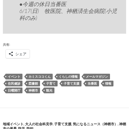
●今週の休日当番医
6/17(日) 牧医院、神栖済生会病院(小児
科のみ)
共有:
シェア
イベント
カミスココくん
くらしの情報
メールマガジン
住民健診
図書館
子育て
子育て支援
当番医
情報
日曜開庁
神栖市
観光
地域イベント
,
大人の社会科見学
,
子育て支援
,
気になるニュース（神栖市）
,
神栖
市の風景
,
防災
,
防犯