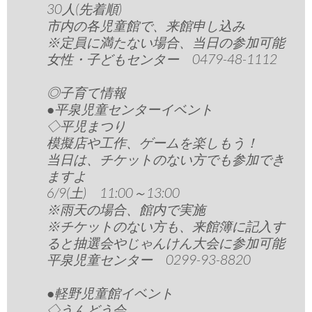
30人(先着順)
市内の各児童館で、来館申し込み
※定員に満たない場合、当日の参加可能
女性・子どもセンター 0479-48-1112
◎子育て情報
●平泉児童センターイベント
◇平児まつり
模擬店や工作、ゲームを楽しもう！
当日は、チケットのない方でも参加でき
ますよ
6/9(土) 11:00～13:00
※雨天の場合、館内で実施
※チケットのない方も、来館簿に記入す
ると抽選会やじゃんけん大会に参加可能
平泉児童センター 0299-93-8820
●軽野児童館イベント
◇うんどう会