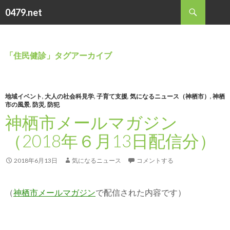
検
0479.net
索
コ
ン
テ
ン
「住民健診」タグアーカイブ
ツ
へ
ス
キ
地域イベント
,
大人の社会科見学
,
子育て支援
,
気になるニュース（神栖市）
,
神栖
市の風景
,
防災
,
防犯
ッ
神栖市メールマガジン
プ
（2018年６月13日配信分）
2018年6月13日
気になるニュース
コメントする
（
神栖市メールマガジン
で配信された内容です）