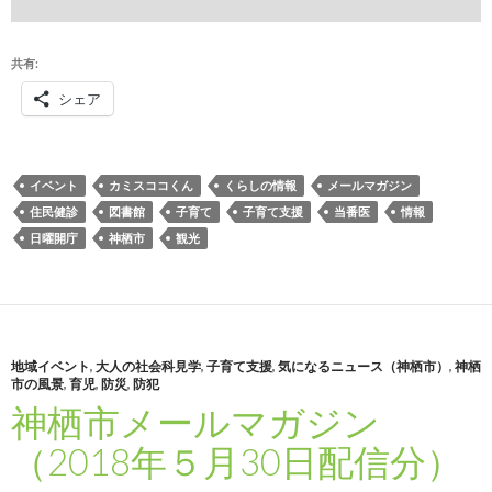
共有:
シェア
イベント
カミスココくん
くらしの情報
メールマガジン
住民健診
図書館
子育て
子育て支援
当番医
情報
日曜開庁
神栖市
観光
地域イベント
,
大人の社会科見学
,
子育て支援
,
気になるニュース（神栖市）
,
神栖
市の風景
,
育児
,
防災
,
防犯
神栖市メールマガジン
（2018年５月30日配信分）