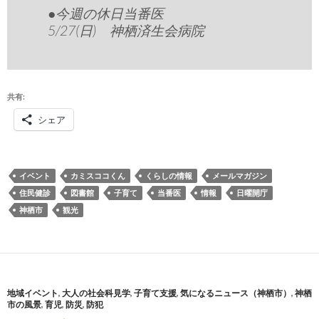
●今週の休日当番医
5/27(日) 神栖済生会病院
共有:
シェア
イベント
カミスココくん
くらしの情報
メールマガジン
住民健診
図書館
子育て
当番医
情報
日曜開庁
神栖市
観光
地域イベント
,
大人の社会科見学
,
子育て支援
,
気になるニュース（神栖市）
,
神栖
市の風景
,
育児
,
防災
,
防犯