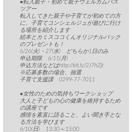
●転入親子・初めて親子ウェルカムバス
ツアー
転入してきた親子や子育てが初めての方
に、子育てコンシェルジュが遊びに行け
る場所を紹介します
絵本とカミスココくんオリジナルバック
のプレゼントも！
6/26(火)・27(水) どちらか1日のみ
申込期限 6/11(月)
申込方法などはhttp://bit.ly/2J7hZjt
※応募多数の場合、抽選
子育て支援課 0299-77-7011
●女性のための気持ちワークショップ
大人と子どもの心の健康を維持するため
の講座です
感情を素直に語ること、よい聞き手とな
る方法を学びます
6/10(日) 13:30～15:00