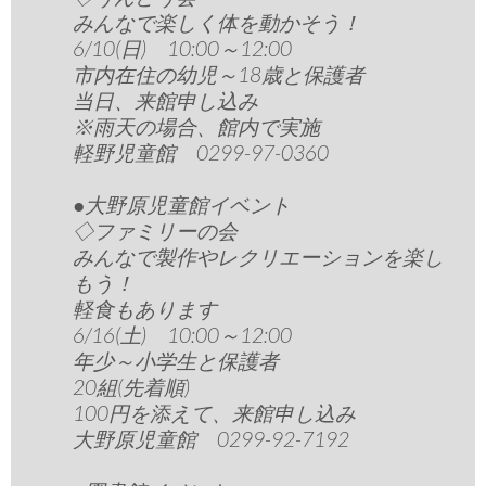
みんなで楽しく体を動かそう！
6/10(日) 10:00～12:00
市内在住の幼児～18歳と保護者
当日、来館申し込み
※雨天の場合、館内で実施
軽野児童館 0299-97-0360
●大野原児童館イベント
◇ファミリーの会
みんなで製作やレクリエーションを楽し
もう！
軽食もあります
6/16(土) 10:00～12:00
年少～小学生と保護者
20組(先着順)
100円を添えて、来館申し込み
大野原児童館 0299-92-7192