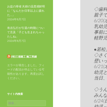
お盆の帰省 夫婦の温度感鮮明
◇歯
に「なんだか日常以上に疲れ
親子
た…」
2026年8月7日
6/20(
乳幼
有吉弘行が引退の時期につい
事前
て言及「子ども生まれちゃっ
たしね」
軽野児童
2026年8月7日
●若松
◇さ
(有)三浦建工 施工実績
壁い
エラーが発生しました。フィ
6/21(
ードの配信が停止している可
幼児
能性があります。再度お試し
当日
ください。
◇う
サイト内検索
みん
6/24(
検
幼児～
索: