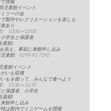
育て情報
原児童館イベント
ァミリーの会
なで製作やレクリエーションを楽しも
軽食あり
土) 10:00～12:00
～小学生と保護者
先着順)
円を添え、事前に来館申し込み
童館 0299-92-7192
児童館イベント
ゃがいも収穫
がいもを掘って、みんなで食べよう
月) 15:30～16:30
児と保護者、小学生
先着順)
、来館申し込み
天時は館内でミニゲームを開催