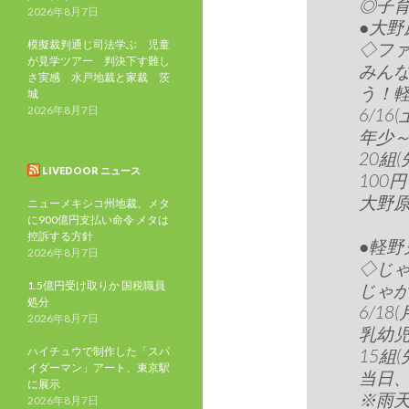
◎子
2026年8月7日
●大野
模擬裁判通じ司法学ぶ 児童
◇フ
が見学ツアー 判決下す難し
みん
さ実感 水戸地裁と家裁 茨
う！
城
2026年8月7日
6/16(
年少
20組(
LIVEDOOR ニュース
100
大野原児
ニューメキシコ州地裁、メタ
に900億円支払い命令 メタは
控訴する方針
●軽野
2026年8月7日
◇じ
1.5億円受け取りか 国税職員
じゃ
処分
6/18(
2026年8月7日
乳幼
ハイチュウで制作した「スパ
15組(
イダーマン」アート、東京駅
当日
に展示
※雨
2026年8月7日