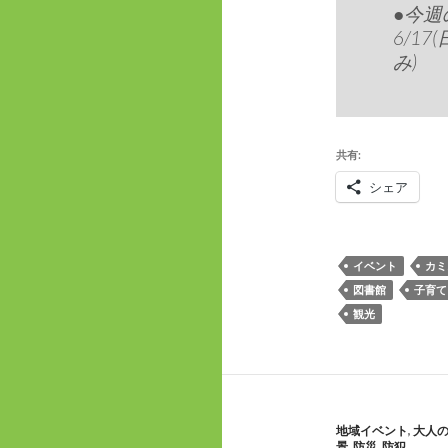
●今週
6/1
み)
共有:
シェア
イベント
カミ
図書館
子育て
観光
地域イベント
,
大人
景
,
防災
,
防犯