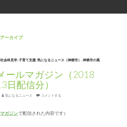
アーカイブ
の社会科見学
,
子育て支援
,
気になるニュース（神栖市）
,
神栖市の風
メールマガジン（2018
13日配信分）
気になるニュース
コメントする
マガジン
で配信された内容です）