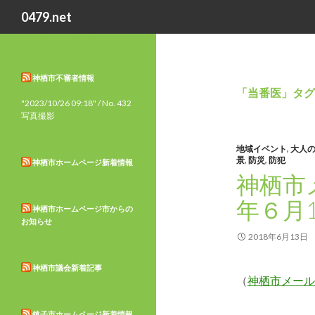
検
0479.net
索
市外局番0479地域での日々の
生活
神栖市不審者情報
「当番医」タグ
"2023/10/26 09:18" / No. 432
写真撮影
地域イベント
,
大人
景
,
防災
,
防犯
神栖市ホームページ新着情報
神栖市
年６月
神栖市ホームページ市からの
お知らせ
2018年6月13日
神栖市議会新着記事
（
神栖市メール
銚子市ホームページ新着情報