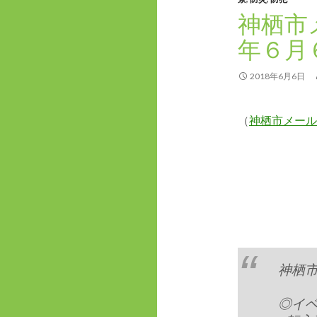
神栖市
年６月
2018年6月6日
（
神栖市メール
神栖
◎イ