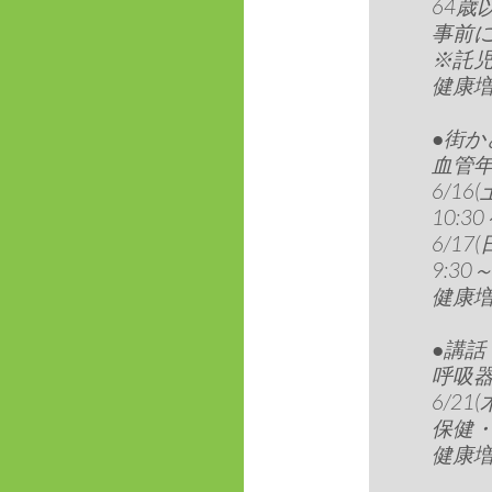
64歳
事前
※託児
健康増進
●街か
血管
6/1
10:30
6/1
9:30～
健康増進
●講
呼吸
6/21(
保健
健康増進