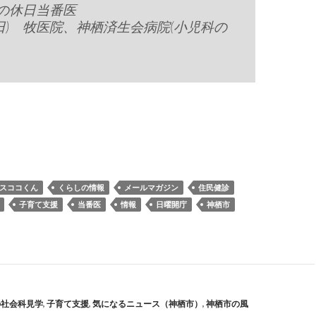
の休日当番医
7(日) 牧医院、神栖済生会病院(小児科の
スココくん
くらしの情報
メールマガジン
住民健診
子育て支援
当番医
情報
日曜開庁
神栖市
の社会科見学
,
子育て支援
,
気になるニュース（神栖市）
,
神栖市の風