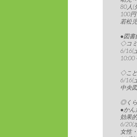
80人(
100
若松児童
●図書
◇コ
6/16(
10:00
◇こ
6/16(
中央図書
◎く
●か
効果
6/20(
女性