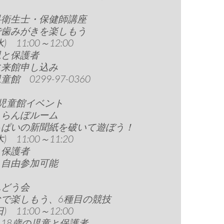
科衛生士・保健師講座
で歯みがきを楽しもう
水) 11:00～12:00
児と保護者
に来館申し込み
館 0299-97-0360
児童館イベント
くらんぼルーム
っぱいの新聞紙を破いて遊ぼう！
木) 11:00～11:20
と保護者
、自由参加可能
んどう会
なで楽しもう、6種目の競技
日) 11:00～12:00
18歳の児童と保護者