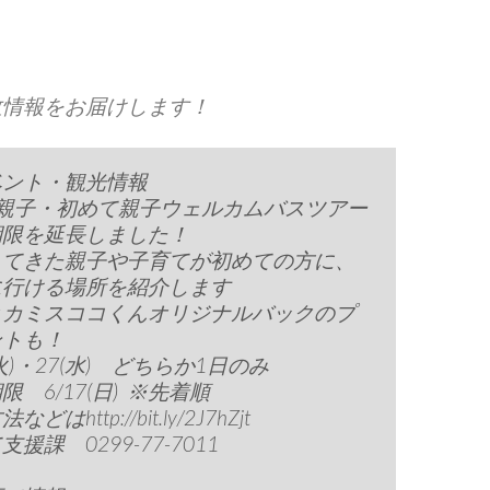
政情報をお届けします！
ベント・観光情報
入親子・初めて親子ウェルカムバスツアー
期限を延長しました！
してきた親子や子育てが初めての方に、
に行ける場所を紹介します
とカミスココくんオリジナルバックのプ
ントも！
(火)・27(水) どちらか1日のみ
限 6/17(日) ※先着順
どはhttp://bit.ly/2J7hZjt
援課 0299-77-7011