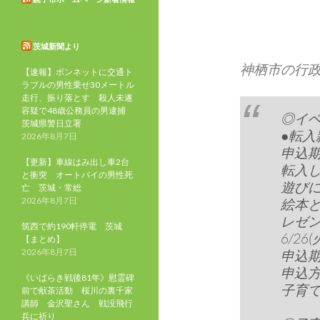
茨城新聞より
神栖市の行
【速報】ボンネットに交通ト
ラブルの男性乗せ30メートル
走行、振り落とす 殺人未遂
容疑で48歳公務員の男逮捕
◎イ
茨城県警日立署
●転
2026年8月7日
申込
【更新】車線はみ出し車2台
転入
と衝突 オートバイの男性死
遊び
亡 茨城・常総
2026年8月7日
絵本
レゼ
筑西で約190軒停電 茨城
6/26
【まとめ】
2026年8月7日
申込期
申込方法な
《いばらき戦後81年》慰霊碑
子育て支
前で献茶活動 桜川の裏千家
講師 金沢聖さん 戦没飛行
兵に祈り