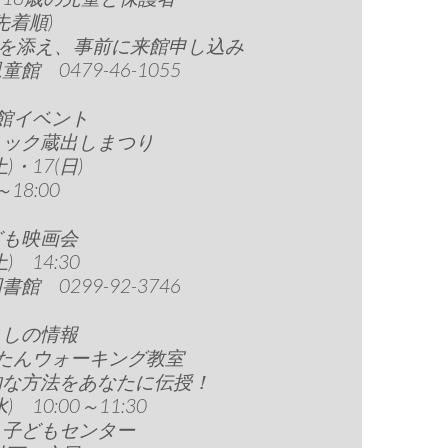
先着順)
円を添え、事前に来館申し込み
館 0479-46-1055
館イベント
ミック蔵出しまつり
土)・17(日)
～18:00
ども映画会
土) 14:30
館 0299-92-3746
らしの情報
んたんウォーキング教室
的な方法をあなたに伝授！
水) 10:00～11:30
・子どもセンター