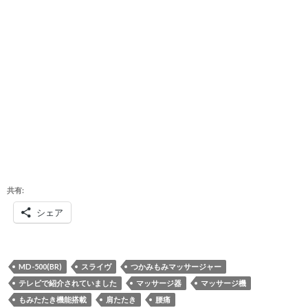
共有:
シェア
MD-500(BR)
スライヴ
つかみもみマッサージャー
テレビで紹介されていました
マッサージ器
マッサージ機
もみたたき機能搭載
肩たたき
腰痛