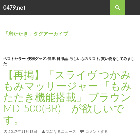
検
0479.net
索
コ
ン
テ
ン
「肩たたき」タグアーカイブ
ツ
へ
ス
キ
ベストセラー
,
便利グッズ
,
健康
,
日用品
,
欲しいものリスト
,
買い物をしてみまし
た
ッ
【再掲】「スライヴ つかみ
プ
もみマッサージャー 「もみ
たたき機能搭載」 ブラウン
MD-500(BR)」が欲しいで
す。
2017年11月18日
気になるニュース
コメントする