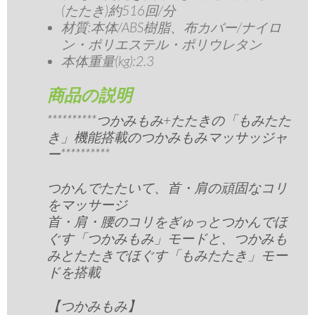
(たたき)約516回/分
材質:本体/ABS樹脂、布カバー/ナイロ
ン・ポリエステル・ポリウレタン
本体重量(kg):2.3
商品の説明
**********つかみもみ+たたきの「もみたた
き」機能搭載のつかみもみマッサッジャ
ー**********
つかんでたたいて、首・肩の頑固なコリ
をマッサージ
首・肩・腰のコリをぎゅっとつかんでほ
ぐす「つかみもみ」モードと、つかみも
みとたたきでほぐす「もみたたき」モー
ドを搭載
【つかみもみ】