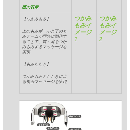
拡大表示
つかみ
つかみ
【つかみもみ】
もみイ
もみイ
上のもみボールと下のも
メージ
メージ
みアームが同時に動作す
1
2
ることで、首・肩をつか
みもみするマッサージを
実現
【もみたたき】
つかみもみとたたきによ
る複合マッサージを実現