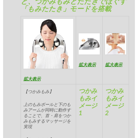
と、つかみもみとたたきでほぐす
「もみたたき」モードを搭載
拡大表示
拡大表示
拡大表示
つかみ
つかみ
【つかみもみ】
もみイ
もみイ
上のもみボールと下のも
メージ
メージ
みアームが同時に動作す
1
2
ることで、首・肩をつか
みもみするマッサージを
実現