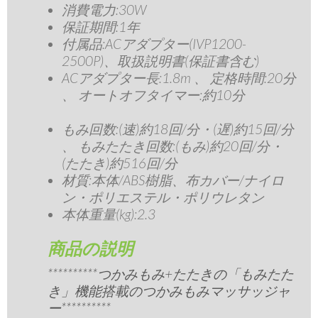
消費電力:30W
保証期間:1年
付属品:ACアダプター(IVP1200-
2500P)、取扱説明書(保証書含む)
ACアダプター長:1.8m 、 定格時間:20分
、 オートオフタイマー:約10分
もみ回数:(速)約18回/分・(遅)約15回/分
、 もみたたき回数:(もみ)約20回/分・
(たたき)約516回/分
材質:本体/ABS樹脂、布カバー/ナイロ
ン・ポリエステル・ポリウレタン
本体重量(kg):2.3
商品の説明
**********つかみもみ+たたきの「もみたた
き」機能搭載のつかみもみマッサッジャ
ー**********