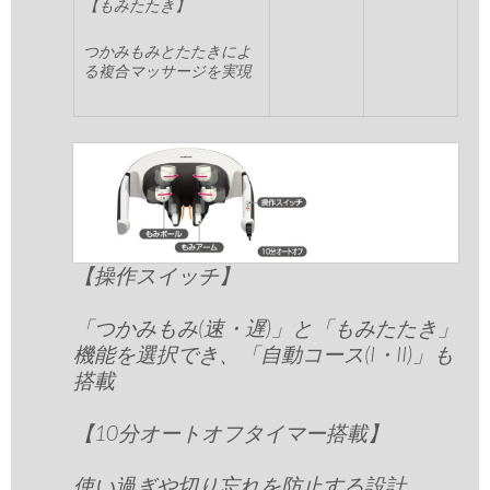
【もみたたき】
つかみもみとたたきによ
る複合マッサージを実現
【操作スイッチ】
「つかみもみ(速・遅)」と「もみたたき」
機能を選択でき、「自動コース(I・II)」も
搭載
【10分オートオフタイマー搭載】
使い過ぎや切り忘れを防止する設計