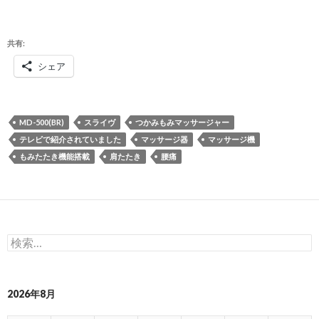
共有:
シェア
MD-500(BR)
スライヴ
つかみもみマッサージャー
テレビで紹介されていました
マッサージ器
マッサージ機
もみたたき機能搭載
肩たたき
腰痛
検
索:
2026年8月