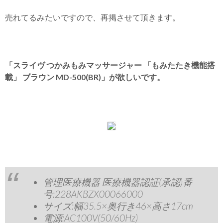
売れてるみたいですので、再掲させて頂きます。
「スライヴ つかみもみマッサージャー 「もみたたき機能搭
載」 ブラウン MD-500(BR)」が欲しいです。
管理医療機器 医療機器認証(承認)番
号:228AKBZX00066000
サイズ:幅35.5×奥行き46×高さ17cm
電源:AC100V(50/60Hz)