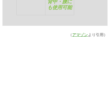
背中・腰に
も使用可能
（
アマゾン
より引用）