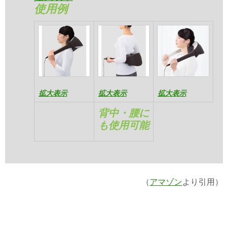
使用例
拡大表示
拡大表示
拡大表示
背中・腰に
も使用可能
（
アマゾン
より引用）