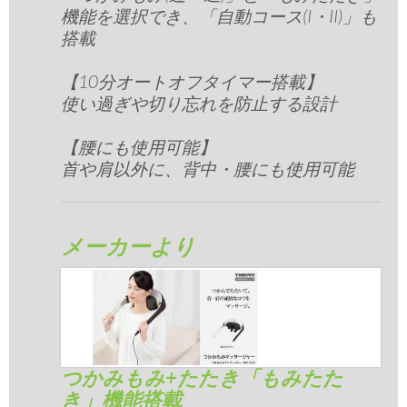
機能を選択でき、「自動コース(I・II)」も
搭載
【10分オートオフタイマー搭載】
使い過ぎや切り忘れを防止する設計
【腰にも使用可能】
首や肩以外に、背中・腰にも使用可能
メーカーより
つかみもみ+たたき「もみたた
き」機能搭載