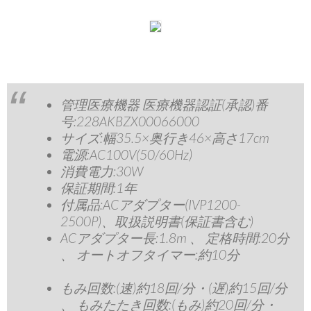
管理医療機器 医療機器認証(承認)番
号:228AKBZX00066000
サイズ:幅35.5×奥行き46×高さ17cm
電源:AC100V(50/60Hz)
消費電力:30W
保証期間:1年
付属品:ACアダプター(IVP1200-
2500P)、取扱説明書(保証書含む)
ACアダプター長:1.8m 、 定格時間:20分
、 オートオフタイマー:約10分
もみ回数:(速)約18回/分・(遅)約15回/分
、 もみたたき回数:(もみ)約20回/分・