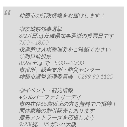
神栖市の行政情報をお届けします！
◎茨城県知事選挙
8/27(日)は茨城県知事選挙の投票日です
7:00～18:00
投票所は入場整理券をご確認ください
◇期日前投票
8/26(土)まで 8:30～20:00
市役所、総合支所・防災センター
神栖市選挙管理委員会 0299-90-1125
◎イベント・観光情報
●シルバーファミリーデイ
市内在住65歳以上の方を無料でご招待！
同伴家族の割引販売もあります
鹿島アントラーズを応援しよう
9/23(祝) VSガンバ大阪