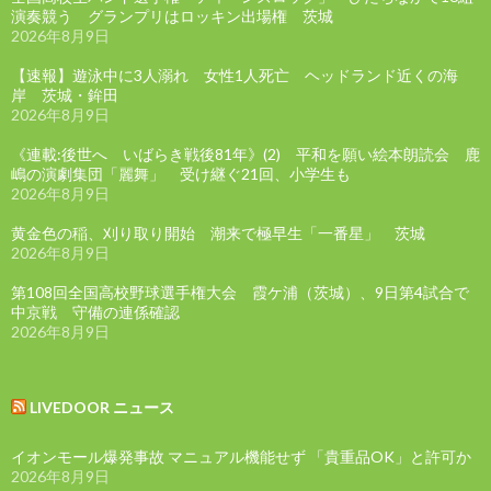
演奏競う グランプリはロッキン出場権 茨城
2026年8月9日
【速報】遊泳中に3人溺れ 女性1人死亡 ヘッドランド近くの海
岸 茨城・鉾田
2026年8月9日
《連載:後世へ いばらき戦後81年》(2) 平和を願い絵本朗読会 鹿
嶋の演劇集団「麗舞」 受け継ぐ21回、小学生も
2026年8月9日
黄金色の稲、刈り取り開始 潮来で極早生「一番星」 茨城
2026年8月9日
第108回全国高校野球選手権大会 霞ケ浦（茨城）、9日第4試合で
中京戦 守備の連係確認
2026年8月9日
LIVEDOOR ニュース
イオンモール爆発事故 マニュアル機能せず 「貴重品OK」と許可か
2026年8月9日