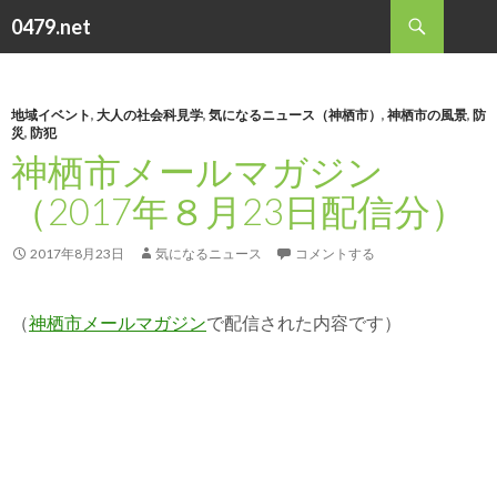
検
0479.net
索
コ
ン
テ
ン
地域イベント
,
大人の社会科見学
,
気になるニュース（神栖市）
,
神栖市の風景
,
防
災
,
防犯
ツ
神栖市メールマガジン
へ
ス
（2017年８月23日配信分）
キ
ッ
プ
2017年8月23日
気になるニュース
コメントする
（
神栖市メールマガジン
で配信された内容です）