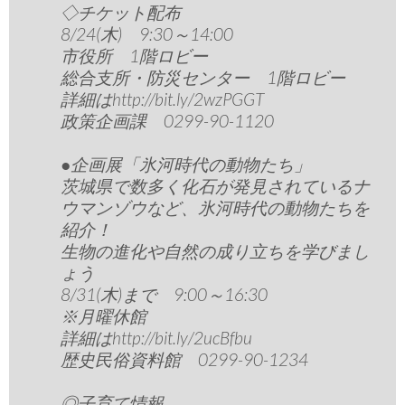
◇チケット配布
8/24(木) 9:30～14:00
市役所 1階ロビー
総合支所・防災センター 1階ロビー
詳細はhttp://bit.ly/2wzPGGT
政策企画課 0299-90-1120
●企画展「氷河時代の動物たち」
茨城県で数多く化石が発見されているナ
ウマンゾウなど、氷河時代の動物たちを
紹介！
生物の進化や自然の成り立ちを学びまし
ょう
8/31(木)まで 9:00～16:30
※月曜休館
詳細はhttp://bit.ly/2ucBfbu
歴史民俗資料館 0299-90-1234
◎子育て情報