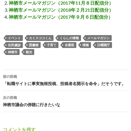
神栖市メールマガジン（2017年11月８日配信分）
神栖市メールマガジン（2018年２月21日配信分）
神栖市メールマガジン（2017年９月６日配信分）
イベント
カミスココくん
くらしの情報
メールマガジン
住民健診
図書館
子育て
当番医
情報
日曜開庁
神栖市
観光
投
前の投稿
稿
「転職サイトに事実無根投稿、投稿者名開示を命令」だそうです。
ナ
次の投稿
ビ
神栖市議会の傍聴に行きたいな
ゲ
ー
コメントを残す