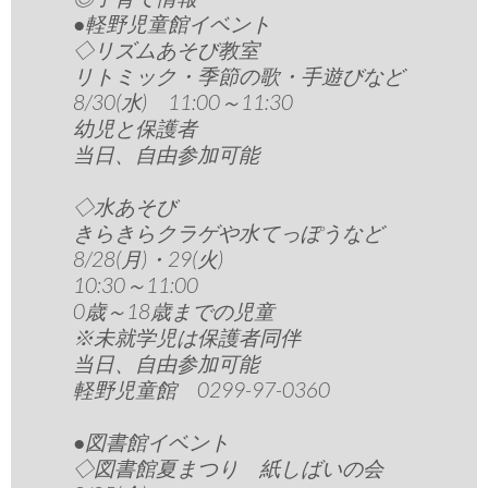
●軽野児童館イベント
◇リズムあそび教室
リトミック・季節の歌・手遊びなど
8/30(水) 11:00～11:30
幼児と保護者
当日、自由参加可能
◇水あそび
きらきらクラゲや水てっぽうなど
8/28(月)・29(火)
10:30～11:00
0歳～18歳までの児童
※未就学児は保護者同伴
当日、自由参加可能
軽野児童館 0299-97-0360
●図書館イベント
◇図書館夏まつり 紙しばいの会