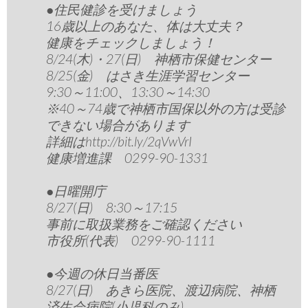
●住民健診を受けましょう
16歳以上のあなた、体は大丈夫？
健康をチェックしましょう！
8/24(木)・27(日) 神栖市保健センター
8/25(金) はさき生涯学習センター
9:30～11:00、13:30～14:30
※40～74歳で神栖市国保以外の方は受診
できない場合があります
詳細はhttp://bit.ly/2qVwVrI
健康増進課 0299-90-1331
●日曜開庁
8/27(日) 8:30～17:15
事前に取扱業務をご確認ください
市役所(代表) 0299-90-1111
●今週の休日当番医
8/27(日) あきら医院、渡辺病院、神栖
済生会病院(小児科のみ)