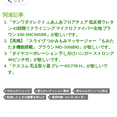
シェア
関連記事:
「サンワダイレクト ふあふあフロアチェア 低反発ウレタ
ン 42段階リクライニング マイクロファイバー生地 ブラ
ウン 100-SNC041BR」が欲しいです。
【再掲】「スライヴ つかみもみマッサージャー 「もみた
たき機能搭載」 ブラウン MD-500(BR)」が欲しいです。
「ダイヤコーポレーション 干し分けハンガー ストロング
40ピンチ付」が欲しいです。
「テスコム 毛玉取り器 グレー KD778-H」が欲しいで
す。
やわらかリュック
柔らかいクッション素材
赤ちゃんのごっつん防止
転倒したときの衝撃を和らげ
適用年齢（6ヶ月-24ヶ月）