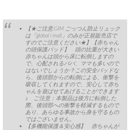
【★ご注意:GIM ごっつん防止リュック
は「global i mall」のみが正規販売店で
すのでご注意ください★】【赤ちゃん
の頭保護パッド】 頭の比重が大きい
赤ちゃんは頭から床に転倒しますの
で、心配されるパパ、ママも多いので
はないでしょうか？この安全パッドな
ら、後頭部からの転倒による、衝撃を
吸収してくれますので、安心して赤ち
ゃんを遊ばせてあげることができます
♪ ご注意：本製品は後方に転倒した
際、後頭部への衝撃を軽減するもので
あり、あらゆる事故から身を守るもの
ではございません。
【多機能保護＆安心感】 赤ちゃんが