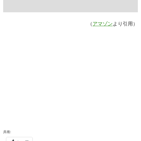
（
アマゾン
より引用）
共有: