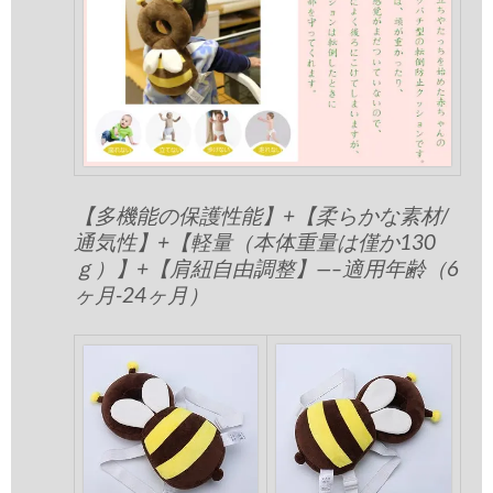
【多機能の保護性能】+【柔らかな素材/
通気性】+【軽量（本体重量は僅か130
ｇ）】+【肩紐自由調整】—–適用年齢（6
ヶ月-24ヶ月）