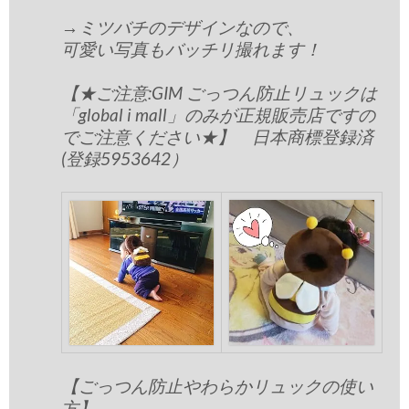
→ミツバチのデザインなので、
可愛い写真もバッチリ撮れます！
【★ご注意:GIM ごっつん防止リュックは
「global i mall」のみが正規販売店ですの
でご注意ください★】 日本商標登録済
(登録5953642）
【ごっつん防止やわらかリュックの使い
方】