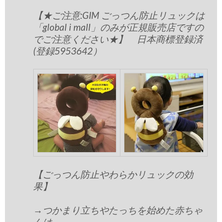
【★ご注意:GIM ごっつん防止リュックは
「global i mall」のみが正規販売店ですの
でご注意ください★】 日本商標登録済
(登録5953642）
【ごっつん防止やわらかリュックの効
果】
→つかまり立ちやたっちを始めた赤ちゃ
んは、