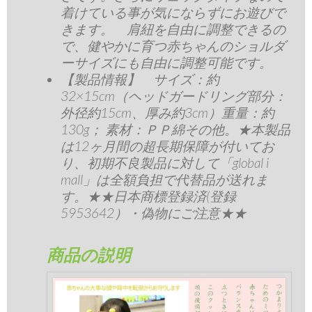
着けている事が気にならずにお遊びで
きます。 肩紐を自由に調整できるの
で、健やかに育つ赤ちゃんのショルダ
ーサイズにも自由に調整可能です。
【製品情報】 サイズ：約
32×15cm（ヘッドガードリング部分：
外径約15cm、厚み約3cm）重量：約
130g； 素材：ＰＰ綿その他。★本製品
は12ヶ月間の超長期保障が付いてお
り、初期不良製品に対して「global i
mall」は全額負担で代替品が送れま
す。★★日本商標登録済(登録
5953642）・偽物にご注意★★
商品の説明