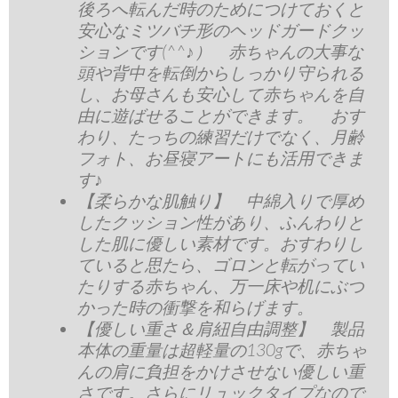
後ろへ転んだ時のためにつけておくと
安心なミツバチ形のヘッドガードクッ
ションです(^^♪） 赤ちゃんの大事な
頭や背中を転倒からしっかり守られる
し、お母さんも安心して赤ちゃんを自
由に遊ばせることができます。 おす
わり、たっちの練習だけでなく、月齢
フォト、お昼寝アートにも活用できま
す♪
【柔らかな肌触り】 中綿入りで厚め
したクッション性があり、ふんわりと
した肌に優しい素材です。おすわりし
ていると思たら、ゴロンと転がってい
たりする赤ちゃん、万一床や机にぶつ
かった時の衝撃を和らげます。
【優しい重さ＆肩紐自由調整】 製品
本体の重量は超軽量の130gで、赤ちゃ
んの肩に負担をかけさせない優しい重
さです。さらにリュックタイプなので