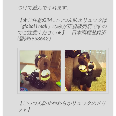
つけて遊んでくれます。
【★ご注意:GIM ごっつん防止リュックは
「global i mall」のみが正規販売店ですの
でご注意ください★】 日本商標登録済
(登録5953642）
【ごっつん防止やわらかリュックのメリ
ット】