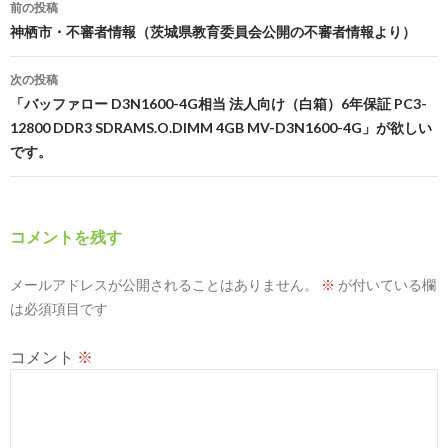
投
前の投稿
稿
神栖市・不審者情報（茨城県教育委員会公開の不審者情報より）
ナ
次の投稿
ビ
「バッファロー D3N1600-4G相当 法人向け（白箱）6年保証 PC3-
12800 DDR3 SDRAMS.O.DIMM 4GB MV-D3N1600-4G」が欲しい
ゲ
です。
ー
シ
コメントを残す
ョ
ン
メールアドレスが公開されることはありません。
※
が付いている欄
は必須項目です
コメント
※