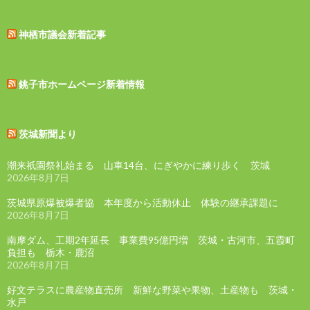
神栖市議会新着記事
銚子市ホームページ新着情報
茨城新聞より
潮来祇園祭礼始まる 山車14台、にぎやかに練り歩く 茨城
2026年8月7日
茨城県原爆被爆者協 本年度から活動休止 体験の継承課題に
2026年8月7日
南摩ダム、工期2年延長 事業費95億円増 茨城・古河市、五霞町
負担も 栃木・鹿沼
2026年8月7日
好文テラスに農産物直売所 新鮮な野菜や果物、土産物も 茨城・
水戸