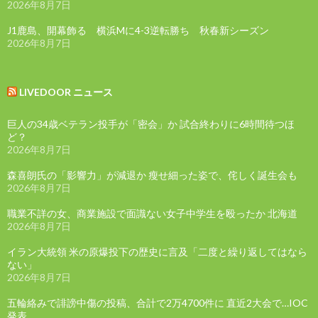
2026年8月7日
J1鹿島、開幕飾る 横浜Mに4-3逆転勝ち 秋春新シーズン
2026年8月7日
LIVEDOOR ニュース
巨人の34歳ベテラン投手が「密会」か 試合終わりに6時間待つほ
ど？
2026年8月7日
森喜朗氏の「影響力」が減退か 瘦せ細った姿で、侘しく誕生会も
2026年8月7日
職業不詳の女、商業施設で面識ない女子中学生を殴ったか 北海道
2026年8月7日
イラン大統領 米の原爆投下の歴史に言及「二度と繰り返してはなら
ない」
2026年8月7日
五輪絡みで誹謗中傷の投稿、合計で2万4700件に 直近2大会で…IOC
発表