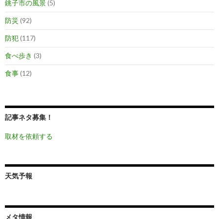
銚子市の風景
(5)
防災
(92)
防犯
(117)
食べ歩き
(3)
食事
(12)
記事ネタ募集！
取材を依頼する
天気予報
メタ情報