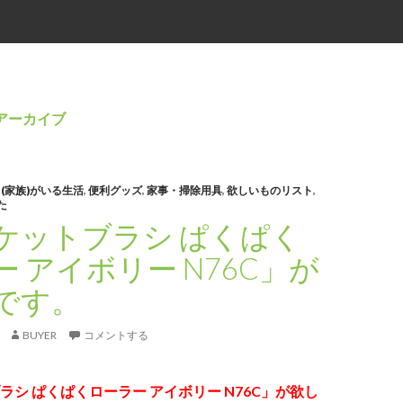
グアーカイブ
(家族)がいる生活
,
便利グッズ
,
家事・掃除用具
,
欲しいものリスト
,
た
ケットブラシ ぱくぱく
 アイボリー N76C」が
です。
BUYER
コメントする
ラシ ぱくぱくローラー アイボリー N76C」が欲し