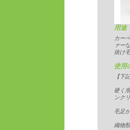
用途
カー
ァー
抜け
使用
【下
硬く滑
ンクリ
毛足
織物類