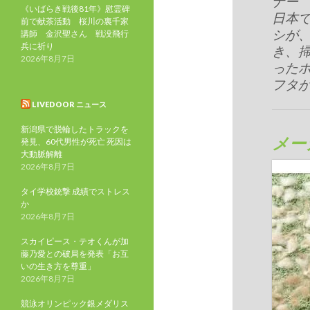
ナー
《いばらき戦後81年》慰霊碑
日本
前で献茶活動 桜川の裏千家
シが
講師 金沢聖さん 戦没飛行
兵に祈り
き、
2026年8月7日
った
フタ
LIVEDOOR ニュース
新潟県で脱輪したトラックを
メー
発見、60代男性が死亡 死因は
大動脈解離
2026年8月7日
タイ学校銃撃 成績でストレス
か
2026年8月7日
スカイピース・テオくんが加
藤乃愛との破局を発表「お互
いの生き方を尊重」
2026年8月7日
競泳オリンピック銀メダリス