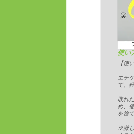
使い
【使
エチ
て、
取れ
め、
を捨
※激