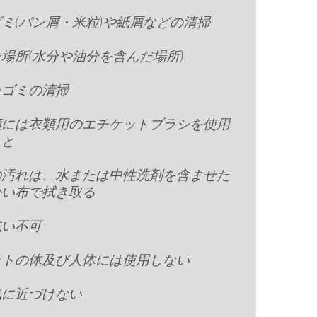
ミ(パン屑・米粒)や紙屑などの清掃
場所(水分や油分を含んだ場所)
たゴミの清掃
類には衣類用のエチケットブラシを使用
こと
の汚れは、水または中性洗剤を含ませた
かい布で拭き取る
洗い不可
ットの体及び人体には使用しない
気に近づけない