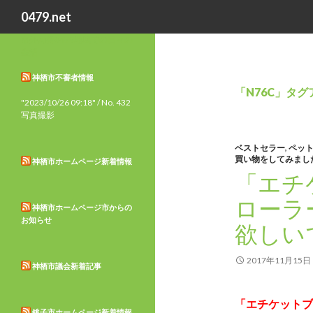
検
0479.net
索
市外局番0479地域での日々の
生活
神栖市不審者情報
「N76C」タ
"2023/10/26 09:18" / No. 432
写真撮影
ベストセラー
,
ペット
買い物をしてみまし
神栖市ホームページ新着情報
「エチ
ローラー
神栖市ホームページ市からの
お知らせ
欲しい
2017年11月15日
神栖市議会新着記事
「エチケットブ
銚子市ホームページ新着情報