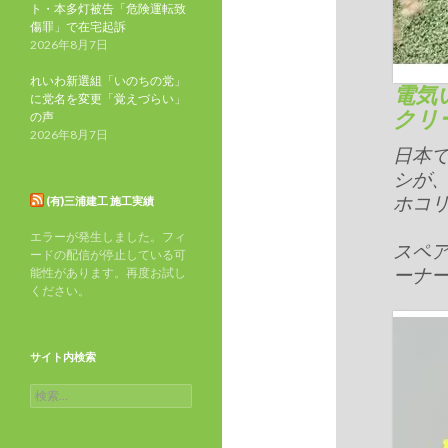
ト・本多灯被告「危険運転致
傷罪」で在宅起訴
2026年8月7日
れいわ新選組「いのちの党」
電気
に党名を変更「覚えづらい」
クリ
の声
2026年8月7日
日本
シが
ホコ
(有)三浦建工 施工実績
エラーが発生しました。フィ
スペ
ードの配信が停止している可
ーナ
能性があります。再度お試し
ください。
サイト内検索
検
索: