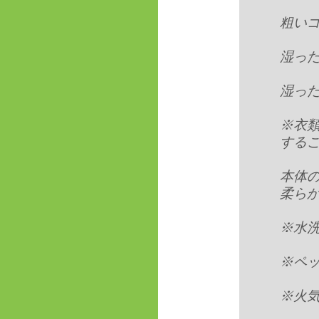
粗いゴ
湿った
湿っ
※衣
する
本体
柔ら
※水
※ペ
※火