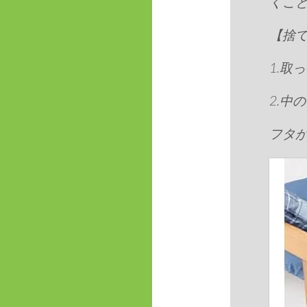
くこ
【捨
1.取
2.中
フタ