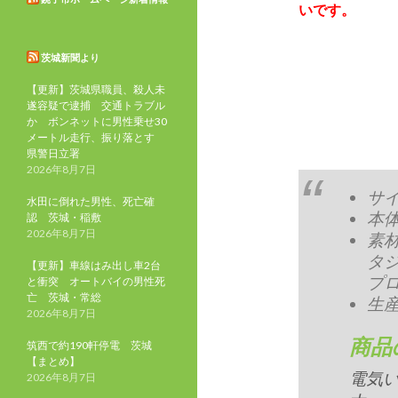
いです。
茨城新聞より
【更新】茨城県職員、殺人未
遂容疑で逮捕 交通トラブル
か ボンネットに男性乗せ30
メートル走行、振り落とす
県警日立署
2026年8月7日
サイズ
水田に倒れた男性、死亡確
本体
認 茨城・稲敷
2026年8月7日
素材
タジ
【更新】車線はみ出し車2台
プロ
と衝突 オートバイの男性死
亡 茨城・常総
生
2026年8月7日
商品
筑西で約190軒停電 茨城
【まとめ】
電気
2026年8月7日