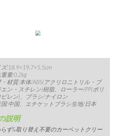
:18.9×19.7×5.5cm
重量:0.2kg
・材質:本体/ABS(アクリロニトリル・ブ
エン・スチレン)樹脂、ローラー/PP(ポリ
ピレン)、ブラシ/ナイロン
産国:中国、エチケットブラシ生地/日本
の説明
いらず&取り替え不要のカーペットクリー