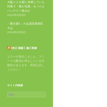
大阪メトロ 駅に停車していた
列車で「煙が充満」モバイル
バッテリー発火か
2026年8月8日
「要介護5」の志茂田景樹氏
今は
2026年8月8日
(有)三浦建工 施工実績
エラーが発生しました。フィ
ードの配信が停止している可
能性があります。再度お試し
ください。
サイト内検索
検
索: