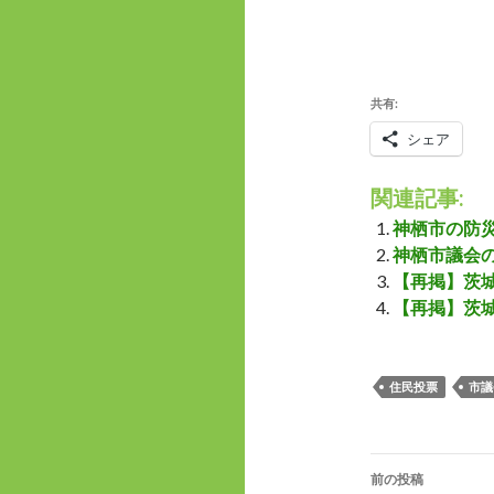
共有:
シェア
関連記事:
神栖市の防
神栖市議会
【再掲】茨
【再掲】茨
住民投票
市議
投
前の投稿