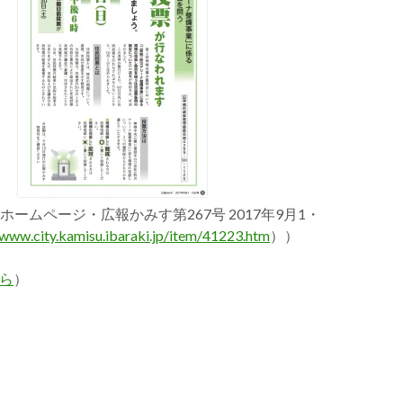
ームページ・広報かみす第267号 2017年9月1・
/www.city.kamisu.ibaraki.jp/item/41223.htm
））
ら
）