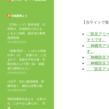
茨城新聞より
【当サイトで集
《広角レンズ》熊本地震 代
理寄付、茨城県内で広がる
ふるさと納税 被災地の事務
「防災アリ
負担軽減
そうです。
2026年8月8日
「神栖市ア
《連載:後世へ いばらき戦後
す。
81年》(1) 「原爆の日」に生
「神栖防災
まれて 高校生平和大使・宇
「神栖防災ア
梶詩穂さん(下妻一高) 被爆
者の感情伝えたい
「「防災ア
2026年8月8日
J1水戸、8日に敵地柏戦 初
勝利狙う 極的な攻撃が鍵
2026年8月8日
潮来祇園祭礼始まる 山車14
台、にぎやかに練り歩く 茨
城