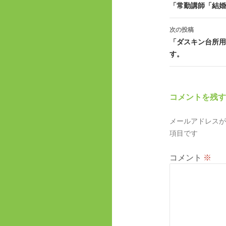
稿
「常勤講師「結婚
ナ
次の投稿
ビ
「ダスキン台所用
す。
ゲ
ー
シ
コメントを残す
ョ
メールアドレスが
ン
項目です
コメント
※