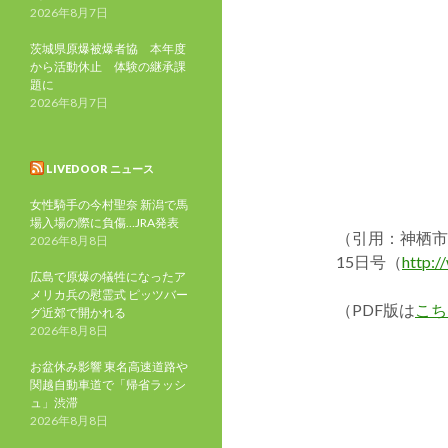
2026年8月7日
茨城県原爆被爆者協 本年度
から活動休止 体験の継承課
題に
2026年8月7日
LIVEDOOR ニュース
女性騎手の今村聖奈 新潟で馬
場入場の際に負傷…JRA発表
（引用：神栖市ホ
2026年8月8日
15日号（
http:/
広島で原爆の犠牲になったア
メリカ兵の慰霊式 ピッツバー
（PDF版は
こち
グ近郊で開かれる
2026年8月8日
お盆休み影響 東名高速道路や
関越自動車道で「帰省ラッシ
ュ」渋滞
2026年8月8日