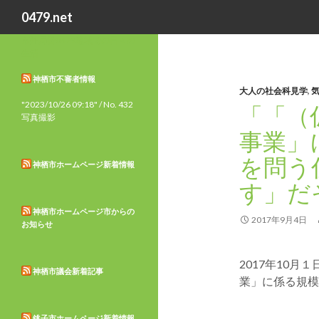
検
0479.net
索
市外局番0479地域での日々の
生活
神栖市不審者情報
大人の社会科見学
,
"2023/10/26 09:18" / No. 432
「「（
写真撮影
事業」
を問う
神栖市ホームページ新着情報
す」だ
神栖市ホームページ市からの
2017年9月4日
お知らせ
2017年10
神栖市議会新着記事
業」に係る規模
銚子市ホームページ新着情報